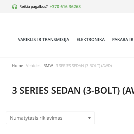
+370 616 36263
Reikia pagalbos?
VARIKLIS IR TRANSMISIJA
ELEKTRONIKA
PAKABA IR
Home
Vehicles
BMW
3 SERIES SEDAN (3-BOLT) (AWD)
You are here:
3 SERIES SEDAN (3-BOLT) (