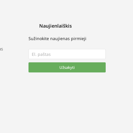
Naujienlaiškis
Sužinokite naujienas pirmieji
as
Užsakyti
Alternative: