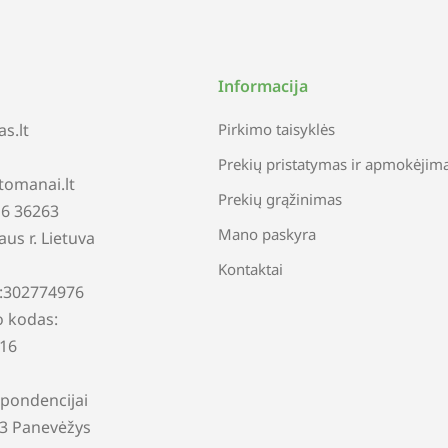
Informacija
s.lt
Pirkimo taisyklės
Prekių pristatymas ir apmokėjim
tomanai.lt
Prekių grąžinimas
616 36263
Mano paskyra
iaus r. Lietuva
Kontaktai
:302774976
 kodas:
16
pondencijai
13 Panevėžys