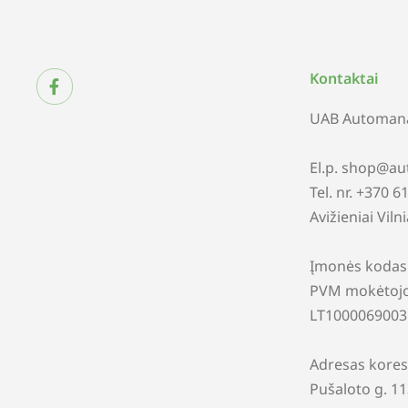
Kontaktai
UAB Automana
El.p. shop@au
Tel. nr. +370 
Avižieniai Viln
Įmonės kodas
PVM mokėtojo
LT1000069003
Adresas kores
Pušaloto g. 1