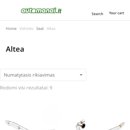
Your cart
Search
Home
Vehicles
Seat
Altea
You are here:
Altea
Rodomi visi rezultatai: 9