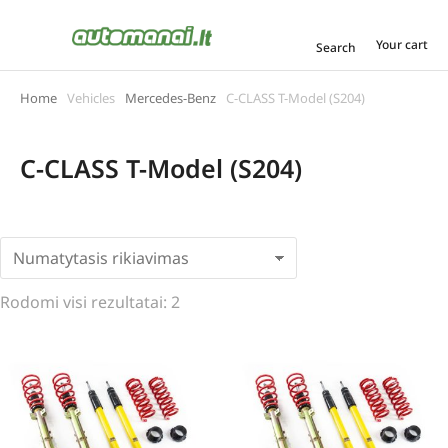
Your cart
Search
Home
Vehicles
Mercedes-Benz
C-CLASS T-Model (S204)
You are here:
C-CLASS T-Model (S204)
Rodomi visi rezultatai: 2