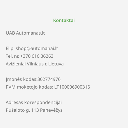
Kontaktai
UAB Automanas.lt
El.p. shop@automanai.lt
Tel. nr. +370 616 36263
Avižieniai Vilniaus r. Lietuva
Įmonės kodas:302774976
PVM mokėtojo kodas: LT100006900316
Adresas korespondencijai
Pušaloto g. 113 Panevėžys