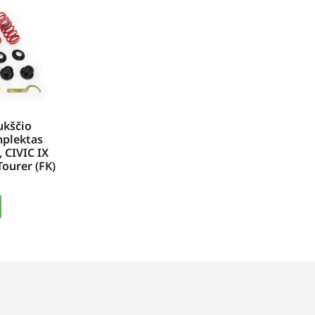
ukščio
mplektas
, CIVIC IX
Tourer (FK)