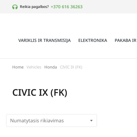
+370 616 36263
Reikia pagalbos?
VARIKLIS IR TRANSMISIJA
ELEKTRONIKA
PAKABA IR
Home
Vehicles
Honda
CIVIC IX (FK)
You are here:
CIVIC IX (FK)