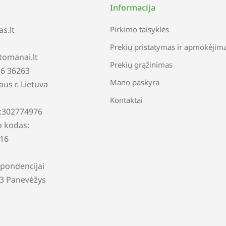
Informacija
s.lt
Pirkimo taisyklės
Prekių pristatymas ir apmokėjim
tomanai.lt
Prekių grąžinimas
616 36263
Mano paskyra
iaus r. Lietuva
Kontaktai
:302774976
 kodas:
16
pondencijai
13 Panevėžys