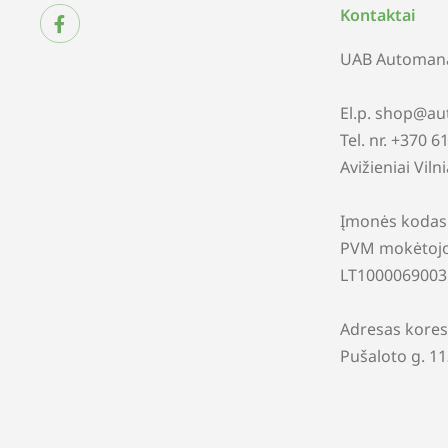
Kontaktai
UAB Automana
El.p. shop@au
Tel. nr. +370 
Avižieniai Viln
Įmonės kodas
PVM mokėtojo
LT1000069003
Adresas kores
Pušaloto g. 1