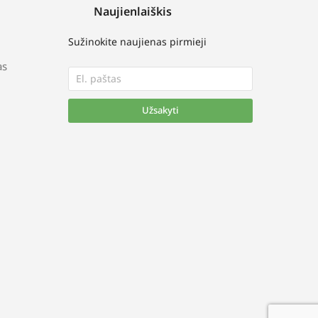
Naujienlaiškis
Sužinokite naujienas pirmieji
as
Užsakyti
Alternative: