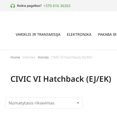
+370 616 36263
Reikia pagalbos?
VARIKLIS IR TRANSMISIJA
ELEKTRONIKA
PAKABA IR
Home
Vehicles
Honda
CIVIC VI Hatchback (EJ/EK)
You are here:
CIVIC VI Hatchback (EJ/EK)