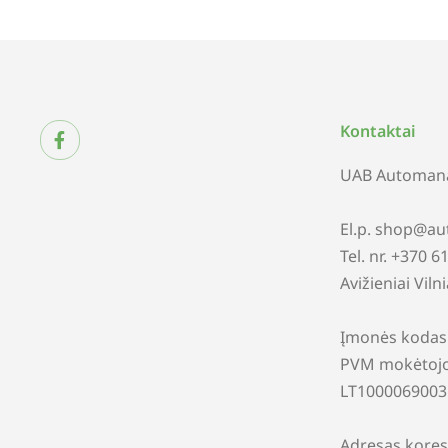
Kontaktai
UAB Automana
El.p. shop@au
Tel. nr. +370 
Avižieniai Viln
Įmonės kodas
PVM mokėtojo
LT1000069003
Adresas kores