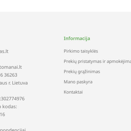
Informacija
s.lt
Pirkimo taisyklės
Prekių pristatymas ir apmokėjim
tomanai.lt
Prekių grąžinimas
616 36263
Mano paskyra
iaus r. Lietuva
Kontaktai
:302774976
 kodas:
16
pondencijai