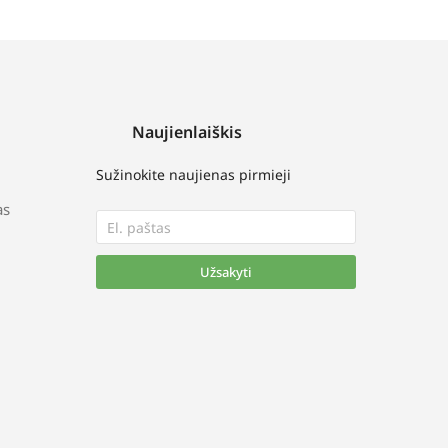
Naujienlaiškis
Sužinokite naujienas pirmieji
as
Užsakyti
Alternative: