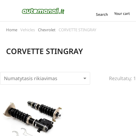
Your cart
Search
Home
Vehicles
Chevrolet
CORVETTE STINGRAY
You are here:
CORVETTE STINGRAY
Rezultatų: 1