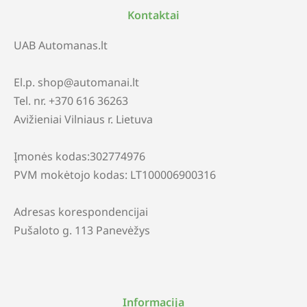
Kontaktai
UAB Automanas.lt
El.p. shop@automanai.lt
Tel. nr. +370 616 36263
Avižieniai Vilniaus r. Lietuva
Įmonės kodas:302774976
PVM mokėtojo kodas: LT100006900316
Adresas korespondencijai
Pušaloto g. 113 Panevėžys
Informacija