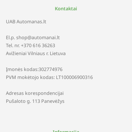
Kontaktai
UAB Automanas.lt
El.p. shop@automanai.lt
Tel. nr. +370 616 36263
Avižieniai Vilniaus r. Lietuva
Įmonės kodas:302774976
PVM mokėtojo kodas: LT100006900316
Adresas korespondencijai
Pušaloto g. 113 Panevėžys
Informacija