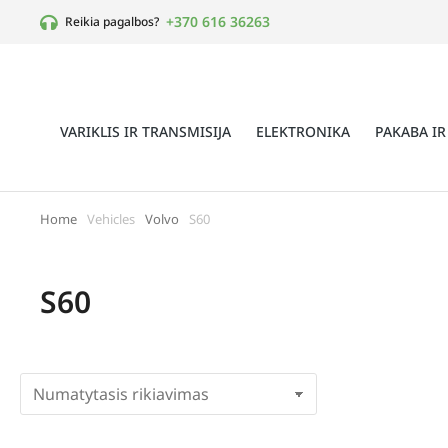
+370 616 36263
Reikia pagalbos?
VARIKLIS IR TRANSMISIJA
ELEKTRONIKA
PAKABA IR
Home
Vehicles
Volvo
S60
You are here:
S60