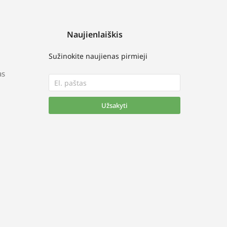
Naujienlaiškis
Sužinokite naujienas pirmieji
as
Užsakyti
Alternative: