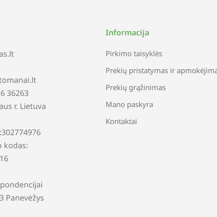
Informacija
s.lt
Pirkimo taisyklės
Prekių pristatymas ir apmokėjim
tomanai.lt
Prekių grąžinimas
616 36263
Mano paskyra
iaus r. Lietuva
Kontaktai
:302774976
 kodas:
16
pondencijai
13 Panevėžys