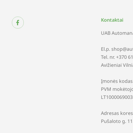
Kontaktai
UAB Automana
El.p. shop@au
Tel. nr. +370 
Avižieniai Viln
Įmonės kodas
PVM mokėtojo
LT1000069003
Adresas kores
Pušaloto g. 1