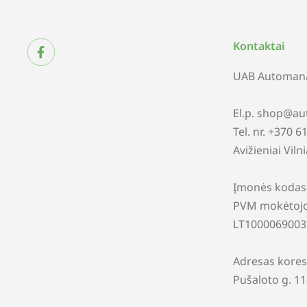
Kontaktai
UAB Automana
El.p. shop@au
Tel. nr. +370 
Avižieniai Viln
Įmonės kodas
PVM mokėtojo
LT1000069003
Adresas kores
Pušaloto g. 1