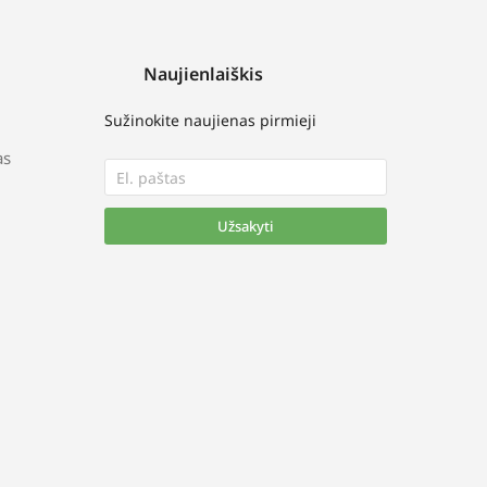
Naujienlaiškis
Sužinokite naujienas pirmieji
as
Užsakyti
Alternative: