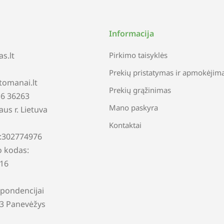
Informacija
s.lt
Pirkimo taisyklės
Prekių pristatymas ir apmokėjim
tomanai.lt
Prekių grąžinimas
616 36263
Mano paskyra
iaus r. Lietuva
Kontaktai
:302774976
 kodas:
16
pondencijai
13 Panevėžys