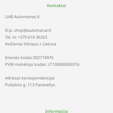
Kontaktai
UAB Automanas.lt
El.p. shop@automanai.lt
Tel. nr. +370 616 36263
Avižieniai Vilniaus r. Lietuva
Įmonės kodas:302774976
PVM mokėtojo kodas: LT100006900316
Adresas korespondencijai
Pušaloto g. 113 Panevėžys
Informacija