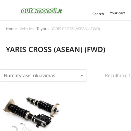
Your cart
Search
Home
Vehicles
Toyota
YARIS CROSS (ASEAN) (FWD)
You are here:
YARIS CROSS (ASEAN) (FWD)
Rezultatų: 1