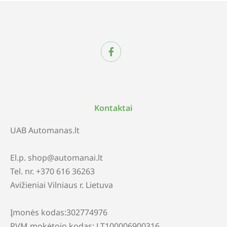
Kontaktai
UAB Automanas.lt
El.p. shop@automanai.lt
Tel. nr. +370 616 36263
Avižieniai Vilniaus r. Lietuva
Įmonės kodas:302774976
PVM mokėtojo kodas: LT100006900316