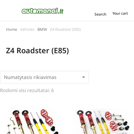
Your cart
Search
Home
Vehicles
BMW
Z4 Roadster (E85)
You are here:
Z4 Roadster (E85)
Rodomi visi rezultatai: 6