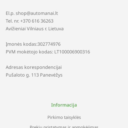
El.p. shop@automanai.lt
Tel. nr. +370 616 36263
Avižieniai Vilniaus r. Lietuva
Įmonės kodas:302774976
PVM mokėtojo kodas: LT100006900316
Adresas korespondencijai
Pušaloto g. 113 Panevėžys
Informacija
Pirkimo taisyklės
Prekių pristatymas ir apmokėjimas