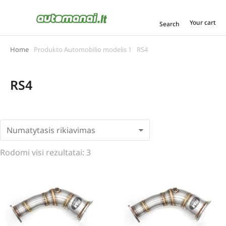
Your cart
Search
Home
Produkto Automobilio modelis 1
RS4
You are here:
RS4
Rodomi visi rezultatai: 3