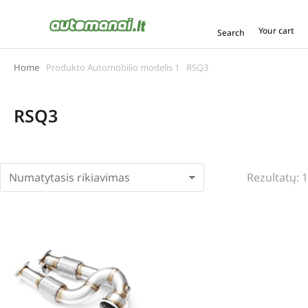
Your cart
Search
Home
Produkto Automobilio modelis 1
RSQ3
You are here:
RSQ3
Rezultatų: 1