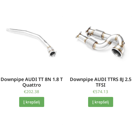
Downpipe AUDI TT 8N 1.8 T
Downpipe AUDI TTRS 8J 2.5
Quattro
TFSI
€
202.38
€
574.13
Į krepšelį
Į krepšelį