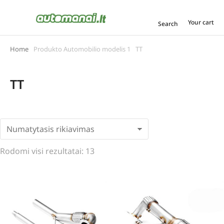
Your cart
Search
Home
Produkto Automobilio modelis 1
TT
You are here:
TT
Rodomi visi rezultatai: 13