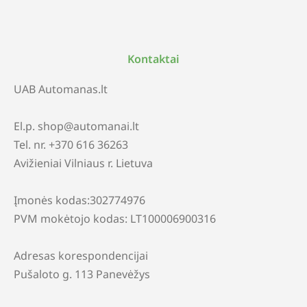
Kontaktai
UAB Automanas.lt
El.p. shop@automanai.lt
Tel. nr. +370 616 36263
Avižieniai Vilniaus r. Lietuva
Įmonės kodas:302774976
PVM mokėtojo kodas: LT100006900316
Adresas korespondencijai
Pušaloto g. 113 Panevėžys