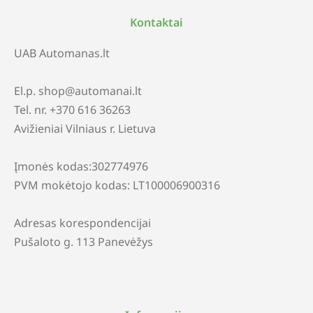
Kontaktai
UAB Automanas.lt
El.p. shop@automanai.lt
Tel. nr. +370 616 36263
Avižieniai Vilniaus r. Lietuva
Įmonės kodas:302774976
PVM mokėtojo kodas: LT100006900316
Adresas korespondencijai
Pušaloto g. 113 Panevėžys