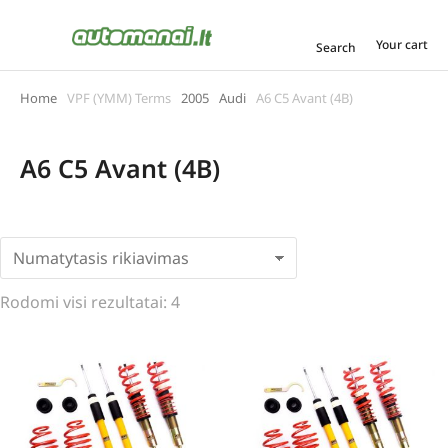
Your cart
Search
Home
VPF (YMM) Terms
2005
Audi
A6 C5 Avant (4B)
You are here:
A6 C5 Avant (4B)
Rodomi visi rezultatai: 4