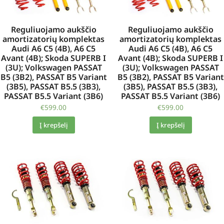
Reguliuojamo aukščio
Reguliuojamo aukščio
amortizatorių komplektas
amortizatorių komplektas
Audi A6 C5 (4B), A6 C5
Audi A6 C5 (4B), A6 C5
Avant (4B); Skoda SUPERB I
Avant (4B); Skoda SUPERB I
(3U); Volkswagen PASSAT
(3U); Volkswagen PASSAT
B5 (3B2), PASSAT B5 Variant
B5 (3B2), PASSAT B5 Variant
(3B5), PASSAT B5.5 (3B3),
(3B5), PASSAT B5.5 (3B3),
PASSAT B5.5 Variant (3B6)
PASSAT B5.5 Variant (3B6)
€
599.00
€
599.00
Į krepšelį
Į krepšelį