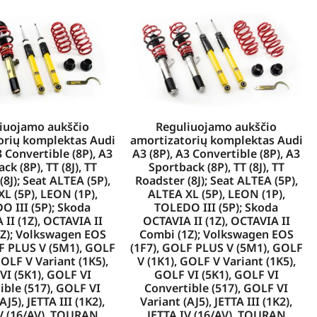
iuojamo aukščio
Reguliuojamo aukščio
orių komplektas Audi
amortizatorių komplektas Audi
3 Convertible (8P), A3
A3 (8P), A3 Convertible (8P), A3
ck (8P), TT (8J), TT
Sportback (8P), TT (8J), TT
8J); Seat ALTEA (5P),
Roadster (8J); Seat ALTEA (5P),
L (5P), LEON (1P),
ALTEA XL (5P), LEON (1P),
O III (5P); Skoda
TOLEDO III (5P); Skoda
II (1Z), OCTAVIA II
OCTAVIA II (1Z), OCTAVIA II
Z); Volkswagen EOS
Combi (1Z); Volkswagen EOS
LF PLUS V (5M1), GOLF
(1F7), GOLF PLUS V (5M1), GOLF
GOLF V Variant (1K5),
V (1K1), GOLF V Variant (1K5),
VI (5K1), GOLF VI
GOLF VI (5K1), GOLF VI
ible (517), GOLF VI
Convertible (517), GOLF VI
AJ5), JETTA III (1K2),
Variant (AJ5), JETTA III (1K2),
V (16/AV), TOURAN
JETTA IV (16/AV), TOURAN