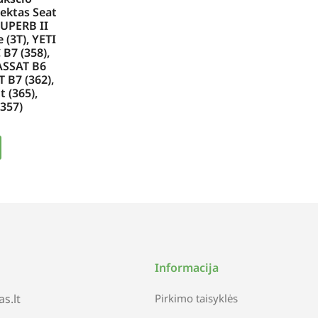
ektas Seat
SUPERB II
 (3T), YETI
 B7 (358),
ASSAT B6
T B7 (362),
 (365),
357)
Informacija
s.lt
Pirkimo taisyklės