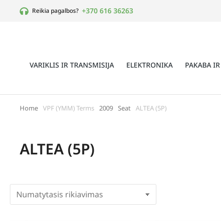
+370 616 36263
Reikia pagalbos?
VARIKLIS IR TRANSMISIJA
ELEKTRONIKA
PAKABA IR
Home
VPF (YMM) Terms
2009
Seat
ALTEA (5P)
You are here:
ALTEA (5P)