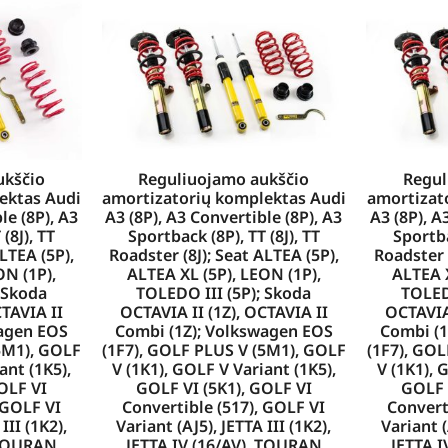
Reguliuojamo aukščio
Regul
ukščio
amortizatorių komplektas Audi
amortizat
ektas Audi
A3 (8P), A3 Convertible (8P), A3
A3 (8P), A
le (8P), A3
Sportback (8P), TT (8J), TT
Sportba
(8J), TT
Roadster (8J); Seat ALTEA (5P),
Roadster (
LTEA (5P),
ALTEA XL (5P), LEON (1P),
ALTEA X
ON (1P),
TOLEDO III (5P); Skoda
TOLED
 Skoda
OCTAVIA II (1Z), OCTAVIA II
OCTAVIA 
CTAVIA II
Combi (1Z); Volkswagen EOS
Combi (1
wagen EOS
(1F7), GOLF PLUS V (5M1), GOLF
(1F7), GO
5M1), GOLF
V (1K1), GOLF V Variant (1K5),
V (1K1), 
ant (1K5),
GOLF VI (5K1), GOLF VI
GOLF 
OLF VI
Convertible (517), GOLF VI
Convert
 GOLF VI
Variant (AJ5), JETTA III (1K2),
Variant (
III (1K2),
JETTA IV (16/AV), TOURAN
JETTA I
, TOURAN