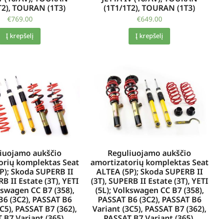
T2), TOURAN (1T3)
(1T1/1T2), TOURAN (1T3)
€
769.00
€
649.00
Į krepšelį
Į krepšelį
Reguliuojamo aukščio
iuojamo aukščio
amortizatorių komplektas Seat
orių komplektas Seat
ALTEA (5P); Skoda SUPERB II
P); Skoda SUPERB II
(3T), SUPERB II Estate (3T), YETI
RB II Estate (3T), YETI
(5L); Volkswagen CC B7 (358),
kswagen CC B7 (358),
PASSAT B6 (3C2), PASSAT B6
B6 (3C2), PASSAT B6
Variant (3C5), PASSAT B7 (362),
C5), PASSAT B7 (362),
PASSAT B7 Variant (365),
 B7 Variant (365),