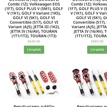
Combi (1Z); Volkswagen EOS
Combi (1Z); Volks
(1F7), GOLF PLUS V (5M1), GOLF
(1F7), GOLF PLUS V (
V (1K1), GOLF V Variant (1K5),
V (1K1), GOLF V Vari
GOLF VI (5K1), GOLF VI
GOLF VI (5K1), G
Convertible (517), GOLF VI
Convertible (517),
Variant (AJ5), JETTA III (1K2),
Variant (AJ5), JETTA 
JETTA IV (16/AV), TOURAN
JETTA IV (16/AV)
(1T1/1T2), TOURAN (1T3)
(1T1/1T2), TOURA
€
649.00
€
869.00
Į krepšelį
Į krepšelį
Reguliuojamo aukščio
Reguliuojamo a