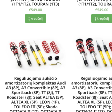
(1T1/1T2), TOURAN (1T3)
(1T1/1T2), TOURA
€
549.00
€
549.00
Į krepšelį
Į krepšelį
Reguliuojamo aukščio
Reguliuojamo a
amortizatorių komplektas Audi
amortizatorių kompl
A3 (8P), A3 Convertible (8P), A3
A3 (8P), A3 Convertib
Sportback (8P), TT (8J), TT
Sportback (8P), TT 
Roadster (8J); Seat ALTEA (5P),
Roadster (8J); Seat A
ALTEA XL (5P), LEON (1P),
ALTEA XL (5P), LE
TOLEDO III (5P); Skoda
TOLEDO III (5P);
OCTAVIA II (1Z), OCTAVIA II
OCTAVIA II (1Z), O