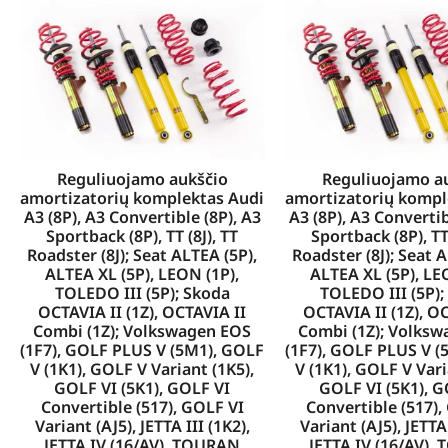
Reguliuojamo aukščio
Reguliuojamo a
amortizatorių komplektas Audi
amortizatorių kompl
A3 (8P), A3 Convertible (8P), A3
A3 (8P), A3 Convertib
Sportback (8P), TT (8J), TT
Sportback (8P), TT 
Roadster (8J); Seat ALTEA (5P),
Roadster (8J); Seat A
ALTEA XL (5P), LEON (1P),
ALTEA XL (5P), LE
TOLEDO III (5P); Skoda
TOLEDO III (5P);
OCTAVIA II (1Z), OCTAVIA II
OCTAVIA II (1Z), O
Combi (1Z); Volkswagen EOS
Combi (1Z); Volks
(1F7), GOLF PLUS V (5M1), GOLF
(1F7), GOLF PLUS V (
V (1K1), GOLF V Variant (1K5),
V (1K1), GOLF V Vari
GOLF VI (5K1), GOLF VI
GOLF VI (5K1), G
Convertible (517), GOLF VI
Convertible (517),
Variant (AJ5), JETTA III (1K2),
Variant (AJ5), JETTA 
JETTA IV (16/AV), TOURAN
JETTA IV (16/AV)