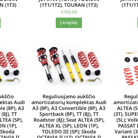
(1T1/1T2), TOURAN (1T3)
(1T1/1
N (1T3)
€
769.00
Į krepšelį
ukščio
Reguliuojamo aukščio
Regul
ektas Audi
amortizatorių komplektas Audi
amortizat
le (8P), A3
A3 (8P), A3 Convertible (8P), A3
ALTEA (5
(8J), TT
Sportback (8P), TT (8J), TT
(3T), SUPE
LTEA (5P),
Roadster (8J); Seat ALTEA (5P),
(5L); Vol
ON (1P),
ALTEA XL (5P), LEON (1P),
PASSAT 
 Skoda
TOLEDO III (5P); Skoda
Variant (3
CTAVIA II
OCTAVIA II (1Z), OCTAVIA II
PASSAT