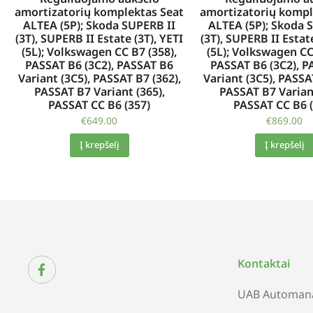
amortizatorių komplektas Seat
amortizatorių kompl
ALTEA (5P); Skoda SUPERB II
ALTEA (5P); Skoda 
(3T), SUPERB II Estate (3T), YETI
(3T), SUPERB II Estate
(5L); Volkswagen CC B7 (358),
(5L); Volkswagen CC
PASSAT B6 (3C2), PASSAT B6
PASSAT B6 (3C2), P
Variant (3C5), PASSAT B7 (362),
Variant (3C5), PASSA
PASSAT B7 Variant (365),
PASSAT B7 Variant
PASSAT CC B6 (357)
PASSAT CC B6 (
€
649.00
€
869.00
Į krepšelį
Į krepšelį
Kontaktai
UAB Automana