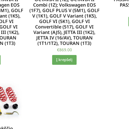
wagen EOS
Combi (1Z); Volkswagen EOS
PAS
5M1), GOLF
(1F7), GOLF PLUS V (5M1), GOLF
ant (1K5),
V (1K1), GOLF V Variant (1K5),
OLF VI
GOLF VI (5K1), GOLF VI
 GOLF VI
Convertible (517), GOLF VI
III (1K2),
Variant (AJ5), JETTA III (1K2),
, TOURAN
JETTA IV (16/AV), TOURAN
N (1T3)
(1T1/1T2), TOURAN (1T3)
€
869.00
Į krepšelį
ukščio