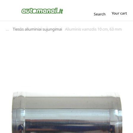
Your cart
Search
Tiesūs aliuminiai sujungimai
Aliuminis vamzdis 10 cm, 63 mm
You are here: