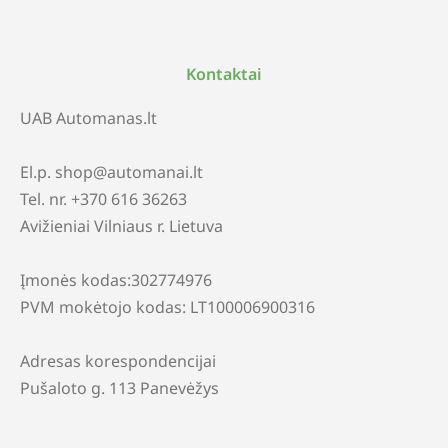
Kontaktai
UAB Automanas.lt
El.p. shop@automanai.lt
Tel. nr. +370 616 36263
Avižieniai Vilniaus r. Lietuva
Įmonės kodas:302774976
PVM mokėtojo kodas: LT100006900316
Adresas korespondencijai
Pušaloto g. 113 Panevėžys