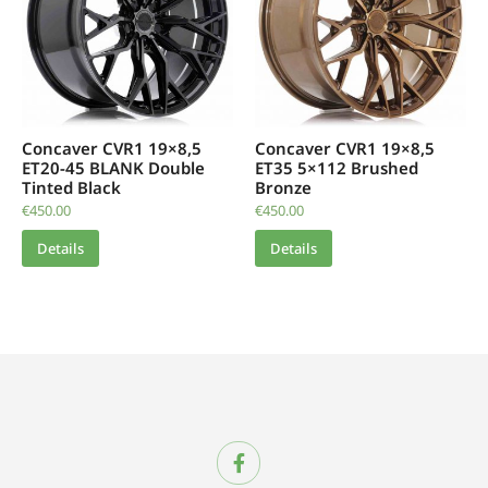
Concaver CVR1 19×8,5
Concaver CVR1 19×8,5
ET20-45 BLANK Double
ET35 5×112 Brushed
Tinted Black
Bronze
€
450.00
€
450.00
Details
Details