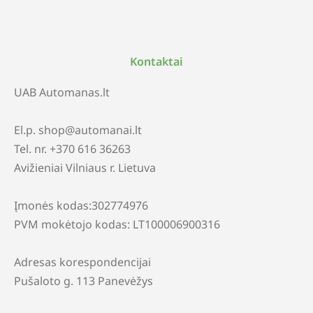
Kontaktai
UAB Automanas.lt
El.p. shop@automanai.lt
Tel. nr. +370 616 36263
Avižieniai Vilniaus r. Lietuva
Įmonės kodas:302774976
PVM mokėtojo kodas: LT100006900316
Adresas korespondencijai
Pušaloto g. 113 Panevėžys