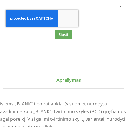
Siųsti
Alternative:
Aprašymas
isiems „BLANK” tipo ratlankiai (visuomet nurodyta
avadinime kaip „BLANK”) tvirtinimo skylės (PCD) gręžiamos
agal poreikį. Visi galimi tvirtinimo skylių variantai, nurodyti
apildomoje informacijoje.