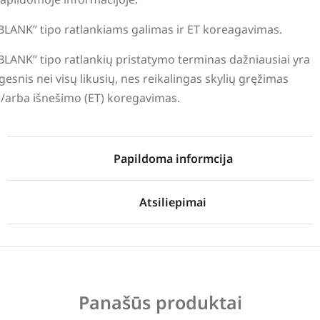
BLANK” tipo ratlankiams galimas ir ET koreagavimas.
BLANK” tipo ratlankių pristatymo terminas dažniausiai yra
lgesnis nei visų likusių, nes reikalingas skylių gręžimas
r/arba išnešimo (ET) koregavimas.
Papildoma informcija
Atsiliepimai
Panašūs produktai