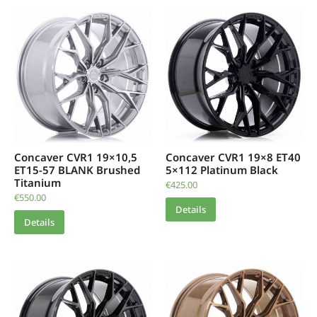
Concaver CVR1 19×10,5
Concaver CVR1 19×8 ET40
ET15-57 BLANK Brushed
5×112 Platinum Black
Titanium
€
425.00
€
550.00
Details
Details