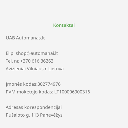
Kontaktai
UAB Automanas.lt
El.p. shop@automanai.lt
Tel. nr. +370 616 36263
Avižieniai Vilniaus r. Lietuva
Įmonės kodas:302774976
PVM mokėtojo kodas: LT100006900316
Adresas korespondencijai
Pušaloto g. 113 Panevėžys