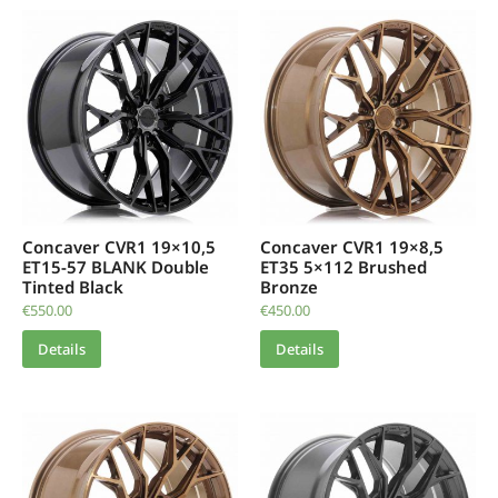
Concaver CVR1 19×10,5
Concaver CVR1 19×8,5
ET15-57 BLANK Double
ET35 5×112 Brushed
Tinted Black
Bronze
€
550.00
€
450.00
Details
Details