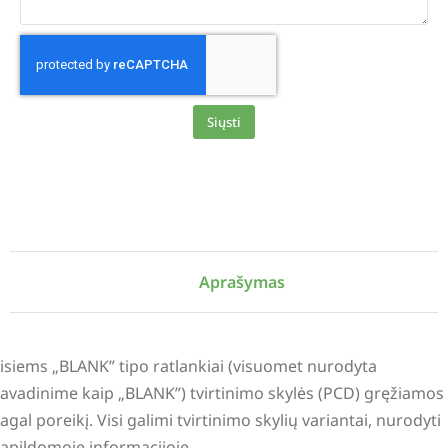
Siųsti
Alternative:
Aprašymas
isiems „BLANK” tipo ratlankiai (visuomet nurodyta
avadinime kaip „BLANK”) tvirtinimo skylės (PCD) gręžiamos
agal poreikį. Visi galimi tvirtinimo skylių variantai, nurodyti
apildomoje informacijoje.