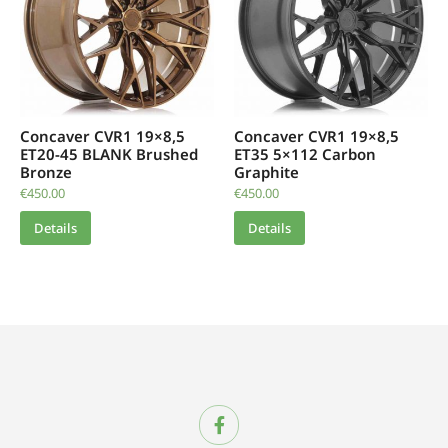
Concaver CVR1 19×8,5
Concaver CVR1 19×8,5
ET20-45 BLANK Brushed
ET35 5×112 Carbon
Bronze
Graphite
€
450.00
€
450.00
Details
Details