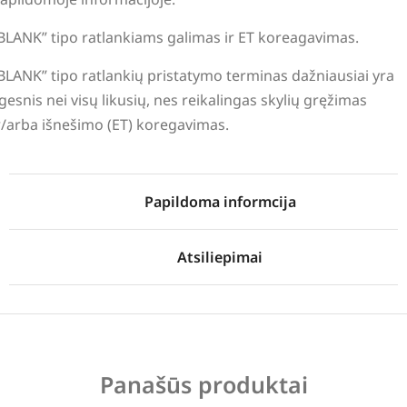
BLANK” tipo ratlankiams galimas ir ET koreagavimas.
BLANK” tipo ratlankių pristatymo terminas dažniausiai yra
lgesnis nei visų likusių, nes reikalingas skylių gręžimas
r/arba išnešimo (ET) koregavimas.
Papildoma informcija
Atsiliepimai
Panašūs produktai