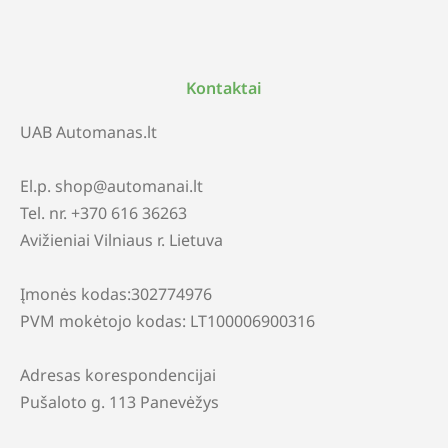
Kontaktai
UAB Automanas.lt
El.p. shop@automanai.lt
Tel. nr. +370 616 36263
Avižieniai Vilniaus r. Lietuva
Įmonės kodas:302774976
PVM mokėtojo kodas: LT100006900316
Adresas korespondencijai
Pušaloto g. 113 Panevėžys