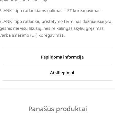
BLANK” tipo ratlankiams galimas ir ET koreagavimas.
BLANK” tipo ratlankių pristatymo terminas dažniausiai yra
lgesnis nei visų likusių, nes reikalingas skylių gręžimas
r/arba išnešimo (ET) koregavimas.
Papildoma informcija
Atsiliepimai
Panašūs produktai