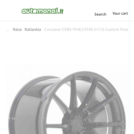
Your cart
Search
Ratai
Ratlankiai
Concaver CVR4 19×8,5 ET45 5×112 Custom Finish
You are here: