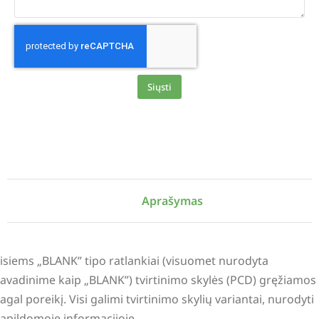
Siųsti
Alternative:
Aprašymas
isiems „BLANK” tipo ratlankiai (visuomet nurodyta
avadinime kaip „BLANK”) tvirtinimo skylės (PCD) gręžiamos
agal poreikį. Visi galimi tvirtinimo skylių variantai, nurodyti
apildomoje informacijoje.