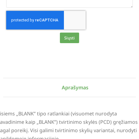
Siųsti
Alternative:
Aprašymas
isiems „BLANK” tipo ratlankiai (visuomet nurodyta
avadinime kaip „BLANK”) tvirtinimo skylės (PCD) gręžiamos
agal poreikį. Visi galimi tvirtinimo skylių variantai, nurodyti
apildomoje informacijoje.