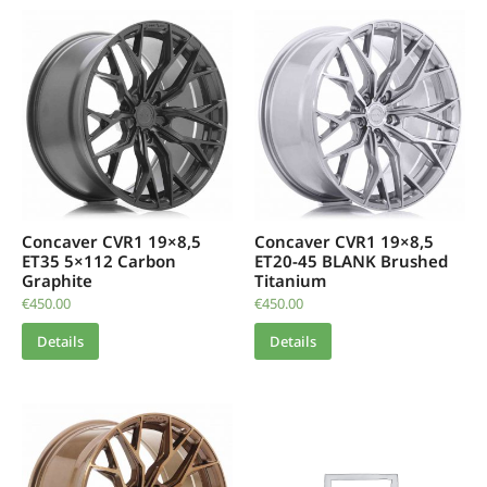
Concaver CVR1 19×8,5
Concaver CVR1 19×8,5
ET35 5×112 Carbon
ET20-45 BLANK Brushed
Graphite
Titanium
€
450.00
€
450.00
Details
Details