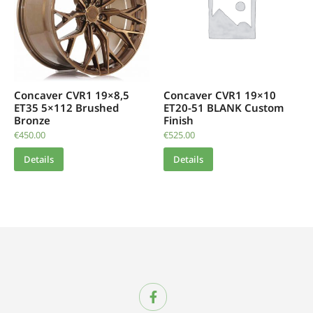
Concaver CVR1 19×8,5
Concaver CVR1 19×10
ET35 5×112 Brushed
ET20-51 BLANK Custom
Bronze
Finish
€
450.00
€
525.00
Details
Details