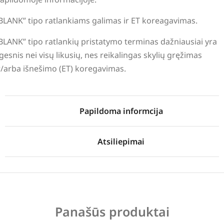
BLANK” tipo ratlankiams galimas ir ET koreagavimas.
BLANK” tipo ratlankių pristatymo terminas dažniausiai yra
lgesnis nei visų likusių, nes reikalingas skylių gręžimas
r/arba išnešimo (ET) koregavimas.
Papildoma informcija
Atsiliepimai
Panašūs produktai