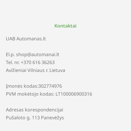
Kontaktai
UAB Automanas.lt
El.p. shop@automanai.lt
Tel. nr. +370 616 36263
Avižieniai Vilniaus r. Lietuva
Įmonės kodas:302774976
PVM mokėtojo kodas: LT100006900316
Adresas korespondencijai
Pušaloto g. 113 Panevėžys