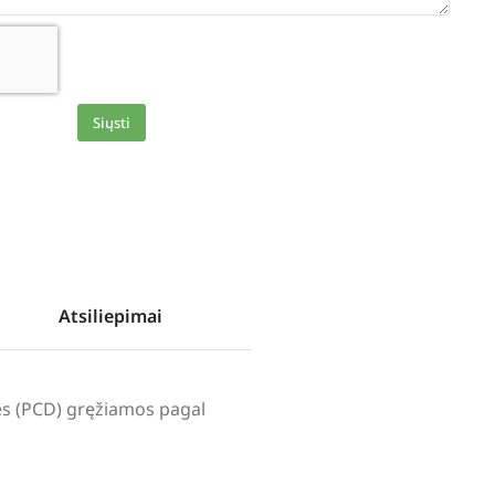
Siųsti
Atsiliepimai
lės (PCD) gręžiamos pagal