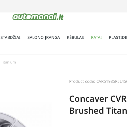
 STABDŽIAI
SALONO ĮRANGA
KĖBULAS
RATAI
PLASTIDI
 Titanium
Product code: CVR51985P5L45
Concaver CVR
Brushed Tita