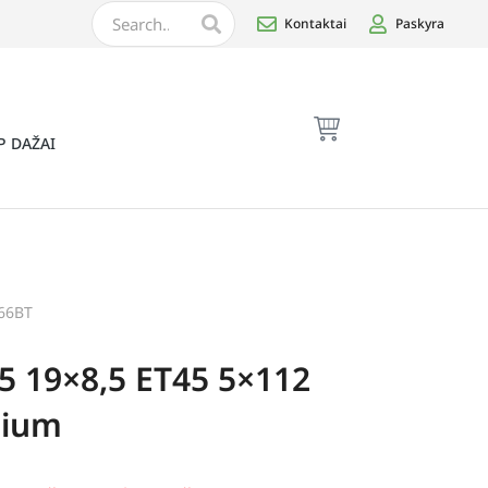
Kontaktai
Paskyra
P DAŽAI
66BT
5 19×8,5 ET45 5×112
nium