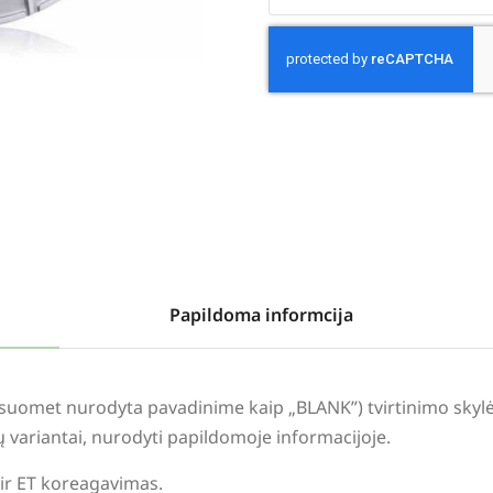
Alternative:
Papildoma informcija
visuomet nurodyta pavadinime kaip „BLANK”) tvirtinimo sky
lių variantai, nurodyti papildomoje informacijoje.
 ir ET koreagavimas.