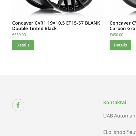
Concaver CVR1 19×10,5 ET15-57 BLANK
Concaver C
Double Tinted Black
Carbon Gra
€
550.00
€
450.00
Details
Details
Kontaktai
UAB Automana
El.p. shop@au