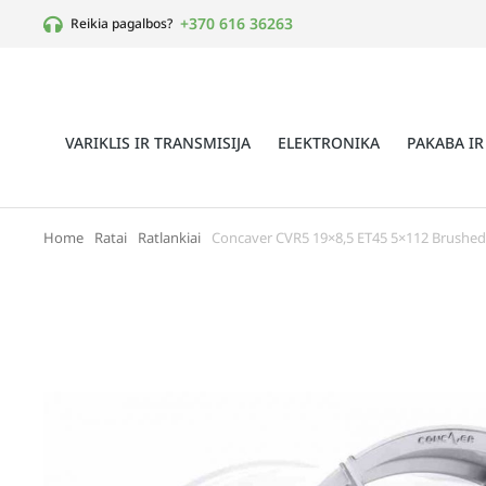
+370 616 36263
Reikia pagalbos?
VARIKLIS IR TRANSMISIJA
ELEKTRONIKA
PAKABA IR
Home
Ratai
Ratlankiai
Concaver CVR5 19×8,5 ET45 5×112 Brushed
You are here: