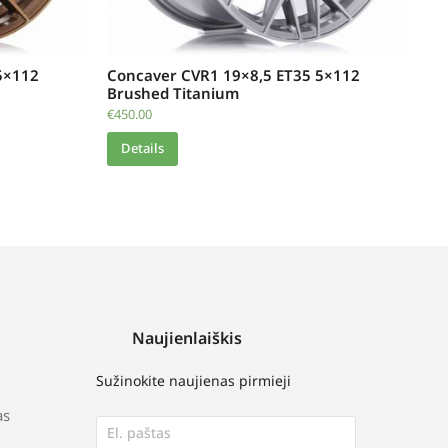
5×112
Concaver CVR1 19×8,5 ET35 5×112
Brushed Titanium
€
450.00
Details
Naujienlaiškis
Sužinokite naujienas pirmieji
as