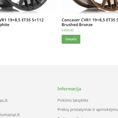
VR1 19×8,5 ET35 5×112
Concaver CVR1 19×8,5 ET35 
phite
Brushed Bronze
€
450.00
Details
Informacija
s.lt
Pirkimo taisyklės
Prekių pristatymas ir apmokėjim
tomanai.lt