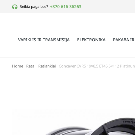
+370 616 36263
Reikia pagalbos?
VARIKLIS IR TRANSMISIJA
ELEKTRONIKA
PAKABA IR
Home
Ratai
Ratlankiai
Concaver CVR5 19×8,5 ET45 5×112 Platinu
You are here: