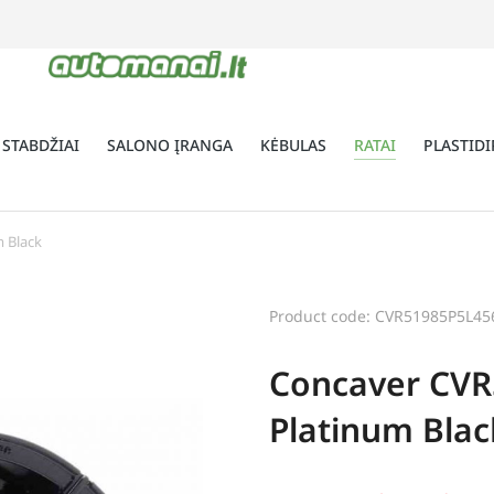
 STABDŽIAI
SALONO ĮRANGA
KĖBULAS
RATAI
PLASTIDI
m Black
Product code: CVR51985P5L4
Concaver CVR
Platinum Blac