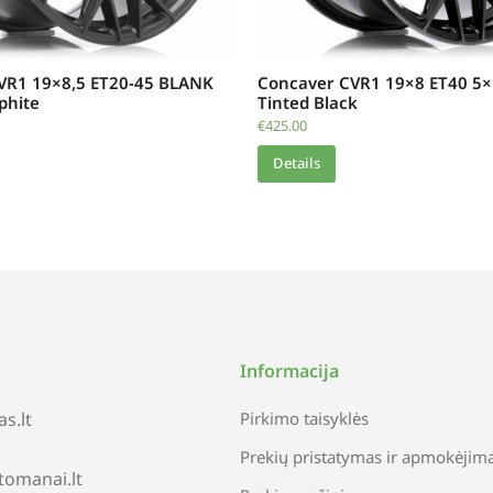
VR1 19×8,5 ET20-45 BLANK
Concaver CVR1 19×8 ET40 5×
phite
Tinted Black
€
425.00
Details
Informacija
s.lt
Pirkimo taisyklės
Prekių pristatymas ir apmokėjim
tomanai.lt