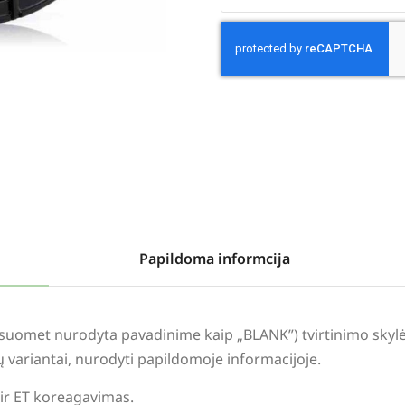
Alternative:
Papildoma informcija
visuomet nurodyta pavadinime kaip „BLANK”) tvirtinimo sky
lių variantai, nurodyti papildomoje informacijoje.
 ir ET koreagavimas.