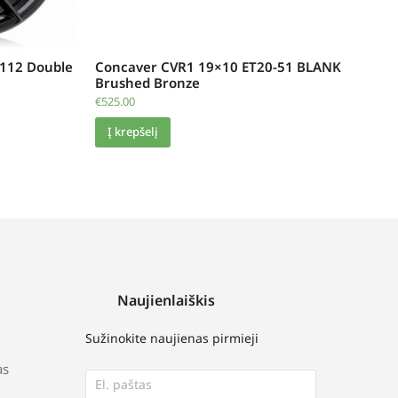
112 Double
Concaver CVR1 19×10 ET20-51 BLANK
Brushed Bronze
€
525.00
Į krepšelį
Naujienlaiškis
Sužinokite naujienas pirmieji
as