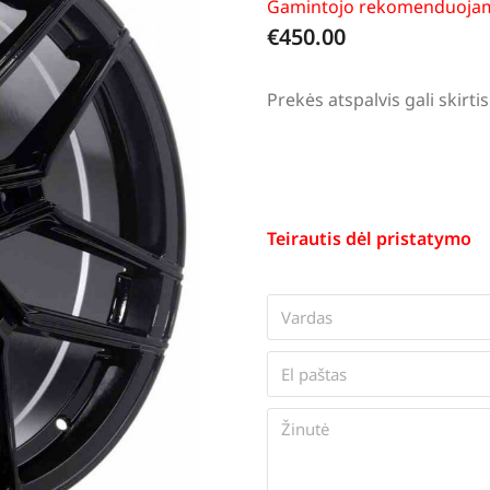
Gamintojo rekomenduojam
€
450.00
Prekės atspalvis gali skir
Teirautis dėl pristatymo