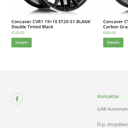
Concaver CVR1 19×10 ET20-51 BLANK
Concaver C
Double Tinted Black
Carbon Gra
€
525.00
€
450.00
Details
Details
Kontaktai
UAB Automana
El.p. shop@au