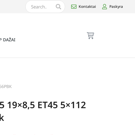
Kontaktai
Paskyra
P DAŽAI
566PBK
5 19×8,5 ET45 5×112
k