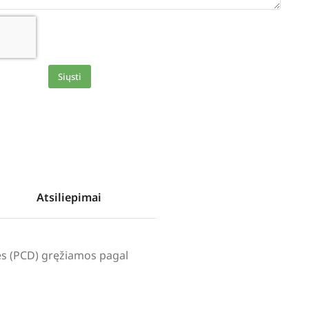
Siųsti
Atsiliepimai
lės (PCD) gręžiamos pagal