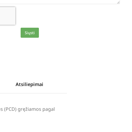
Siųsti
Atsiliepimai
lės (PCD) gręžiamos pagal