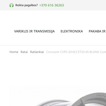
+370 616 36263
Reikia pagalbos?
VARIKLIS IR TRANSMISIJA
ELEKTRONIKA
PAKABA IR
Home
Ratai
Ratlankiai
Concaver CVR5 20×8,5 ET20-45 BLANK Cus
You are here: