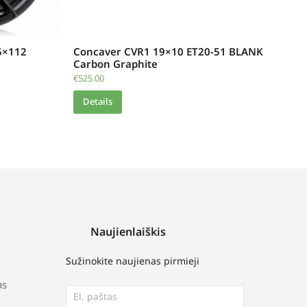
5×112
Concaver CVR1 19×10 ET20-51 BLANK
Carbon Graphite
€
525.00
Details
Naujienlaiškis
Sužinokite naujienas pirmieji
as