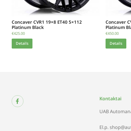
Concaver CVR1 19×8 ET40 5×112
Concaver C
Platinum Black
Platinum Bl
€
425.00
€
450.00
Details
Details
Kontaktai
UAB Automana
El.p. shop@au