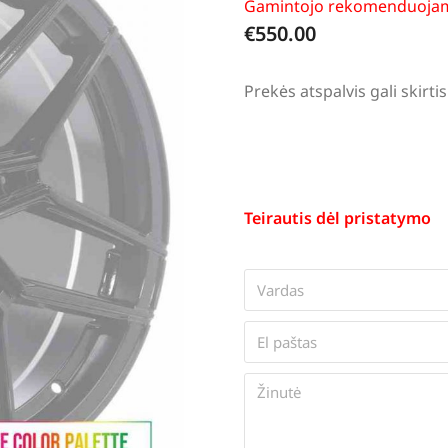
Gamintojo rekomenduojam
€
550.00
Prekės atspalvis gali skir
Teirautis dėl pristatymo