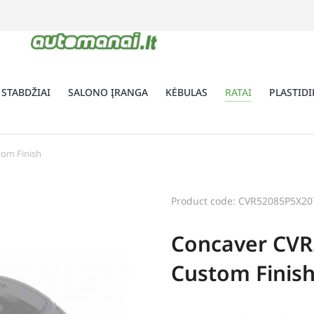
 STABDŽIAI
SALONO ĮRANGA
KĖBULAS
RATAI
PLASTIDI
tom Finish
Product code: CVR52085P5X20
Concaver CVR
Custom Finis