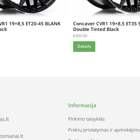
VR1 19×8,5 ET20-45 BLANK
Concaver CVR1 19×8,5 ET35 
ack
Double Tinted Black
€
450.00
Details
Informacija
s.lt
Pirkimo taisyklės
Prekių pristatymas ir apmokėjim
tomanai.lt