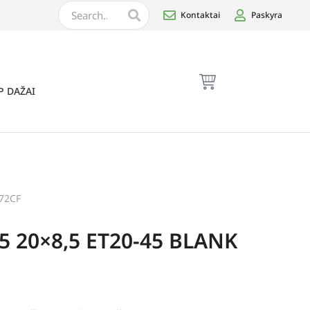
Kontaktai
Paskyra
P DAŽAI
72CF
5 20×8,5 ET20-45 BLANK
h