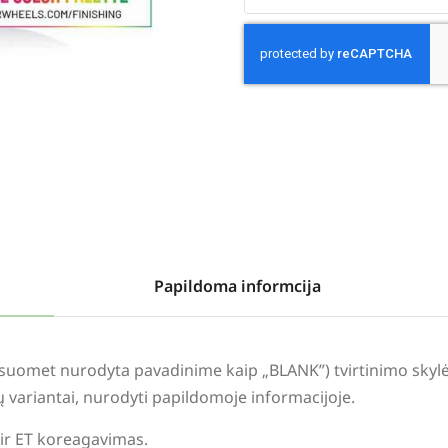
Alternative:
Papildoma informcija
visuomet nurodyta pavadinime kaip „BLANK”) tvirtinimo sky
lių variantai, nurodyti papildomoje informacijoje.
 ir ET koreagavimas.