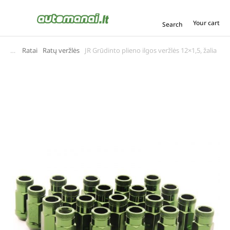
Your cart
Search
Ratai
Ratų veržlės
JR Grūdinto plieno ilgos veržlės 12×1,5, žalia
You are here: