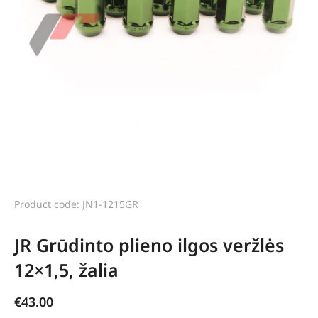
Product code: JN1-1215GR
JR Grūdinto plieno ilgos veržlės
12×1,5, žalia
€
43.00