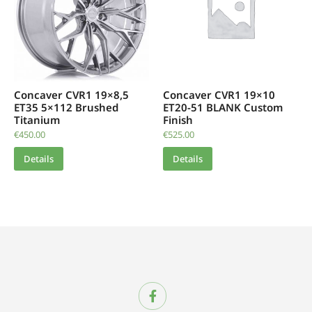
Concaver CVR1 19×8,5
Concaver CVR1 19×10
ET35 5×112 Brushed
ET20-51 BLANK Custom
Titanium
Finish
€
450.00
€
525.00
Details
Details