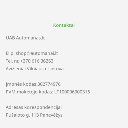
Kontaktai
UAB Automanas.lt
El.p. shop@automanai.lt
Tel. nr. +370 616 36263
Avižieniai Vilniaus r. Lietuva
Įmonės kodas:302774976
PVM mokėtojo kodas: LT100006900316
Adresas korespondencijai
Pušaloto g. 113 Panevėžys