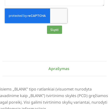
Siųsti
Alternative:
Aprašymas
isiems „BLANK” tipo ratlankiai (visuomet nurodyta
avadinime kaip „BLANK”) tvirtinimo skylės (PCD) gręžiamos
agal poreikį. Visi galimi tvirtinimo skylių variantai, nurodyti
apildomoje informacijoje.