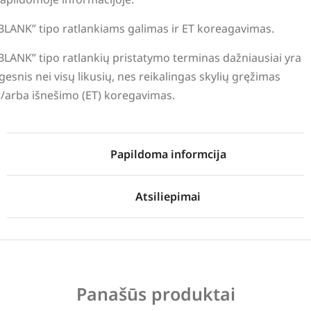
BLANK” tipo ratlankiams galimas ir ET koreagavimas.
BLANK” tipo ratlankių pristatymo terminas dažniausiai yra
lgesnis nei visų likusių, nes reikalingas skylių gręžimas
r/arba išnešimo (ET) koregavimas.
Papildoma informcija
Atsiliepimai
Panašūs produktai