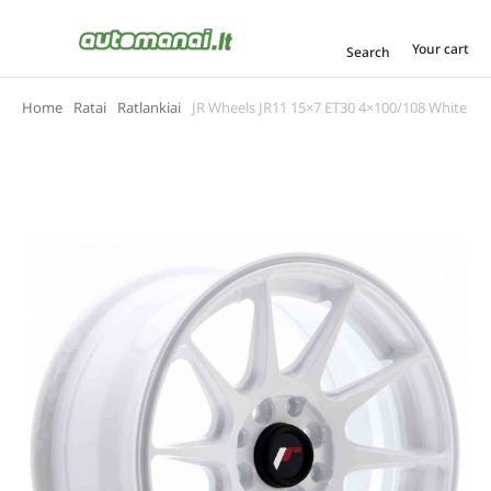
Your cart
Search
Home
Ratai
Ratlankiai
JR Wheels JR11 15×7 ET30 4×100/108 White
You are here: