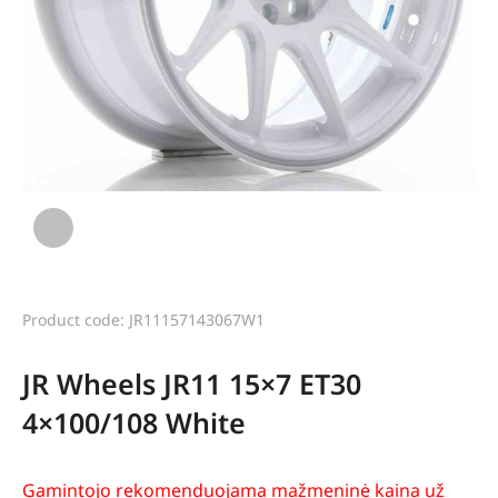
Product code: JR11157143067W1
JR Wheels JR11 15×7 ET30
4×100/108 White
Gamintojo rekomenduojama mažmeninė kaina už