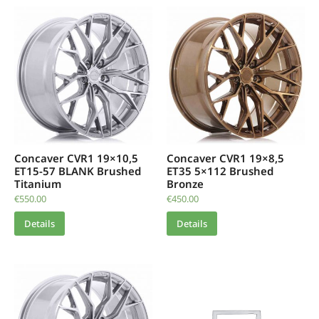
Concaver CVR1 19×10,5
Concaver CVR1 19×8,5
ET15-57 BLANK Brushed
ET35 5×112 Brushed
Titanium
Bronze
€
550.00
€
450.00
Details
Details