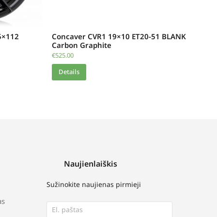
5×112
Concaver CVR1 19×10 ET20-51 BLANK
Carbon Graphite
€
525.00
Details
Naujienlaiškis
Sužinokite naujienas pirmieji
as