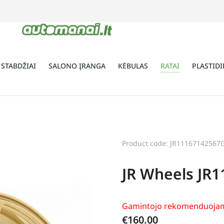
 STABDŽIAI
SALONO ĮRANGA
KĖBULAS
RATAI
PLASTIDI
Product code: JR11167142567
JR Wheels JR1
Gamintojo rekomenduojam
€
160.00