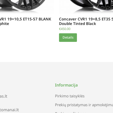
VR1 19×10,5 ET15-57 BLANK
Concaver CVR1 19×8,5 ET35 
phite
Double Tinted Black
€
450.00
Details
Informacija
s.lt
Pirkimo taisyklės
Prekių pristatymas ir apmokėjim
tomanai.lt