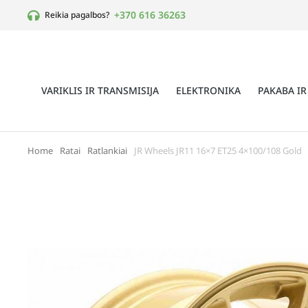
+370 616 36263
Reikia pagalbos?
VARIKLIS IR TRANSMISIJA
ELEKTRONIKA
PAKABA IR
Home
Ratai
Ratlankiai
JR Wheels JR11 16×7 ET25 4×100/108 Gold
You are here: