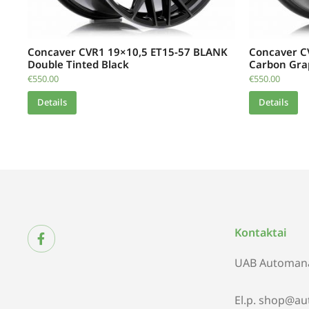
Concaver CVR1 19×10,5 ET15-57 BLANK
Concaver C
Double Tinted Black
Carbon Gra
€
550.00
€
550.00
Details
Details
Kontaktai
UAB Automana
El.p. shop@au