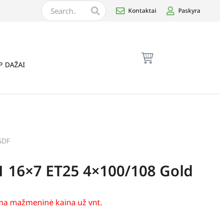
Kontaktai
Paskyra
P DAŽAI
GDF
1 16×7 ET25 4×100/108 Gold
a mažmeninė kaina už vnt.