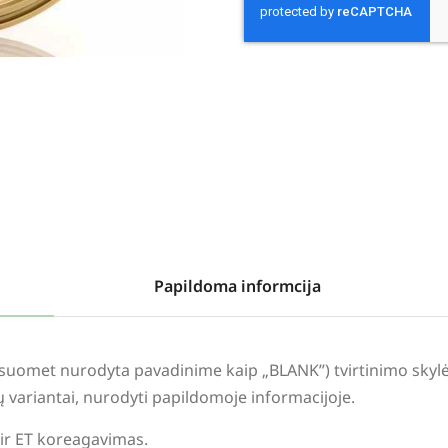
Alternative:
Papildoma informcija
visuomet nurodyta pavadinime kaip „BLANK”) tvirtinimo sky
lių variantai, nurodyti papildomoje informacijoje.
 ir ET koreagavimas.