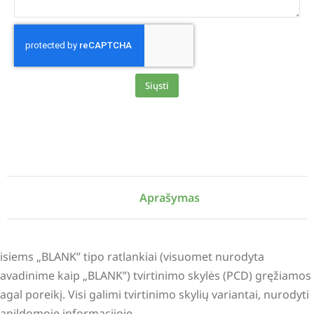
Siųsti
Alternative:
Aprašymas
isiems „BLANK” tipo ratlankiai (visuomet nurodyta
avadinime kaip „BLANK”) tvirtinimo skylės (PCD) gręžiamos
agal poreikį. Visi galimi tvirtinimo skylių variantai, nurodyti
apildomoje informacijoje.