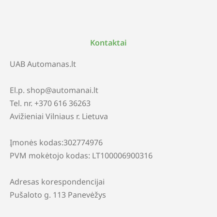
Kontaktai
UAB Automanas.lt
El.p. shop@automanai.lt
Tel. nr. +370 616 36263
Avižieniai Vilniaus r. Lietuva
Įmonės kodas:302774976
PVM mokėtojo kodas: LT100006900316
Adresas korespondencijai
Pušaloto g. 113 Panevėžys