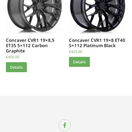
Concaver CVR1 19×8,5
Concaver CVR1 19×8 ET40
ET35 5×112 Carbon
5×112 Platinum Black
Graphite
€
425.00
€
450.00
Details
Details