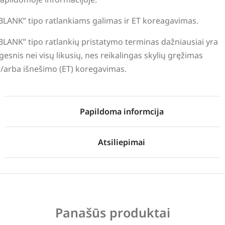
BLANK” tipo ratlankiams galimas ir ET koreagavimas.
BLANK” tipo ratlankių pristatymo terminas dažniausiai yra
lgesnis nei visų likusių, nes reikalingas skylių gręžimas
r/arba išnešimo (ET) koregavimas.
Papildoma informcija
Atsiliepimai
Panašūs produktai