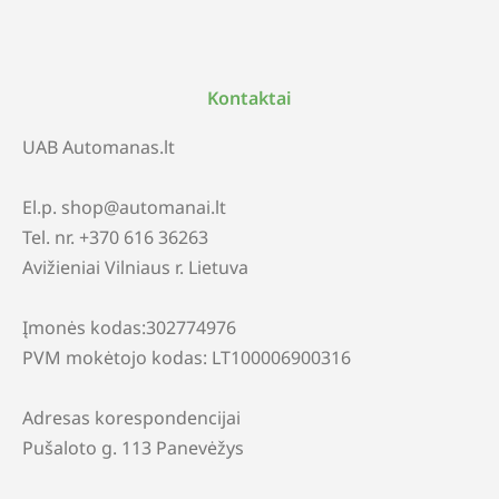
Kontaktai
UAB Automanas.lt
El.p. shop@automanai.lt
Tel. nr. +370 616 36263
Avižieniai Vilniaus r. Lietuva
Įmonės kodas:302774976
PVM mokėtojo kodas: LT100006900316
Adresas korespondencijai
Pušaloto g. 113 Panevėžys