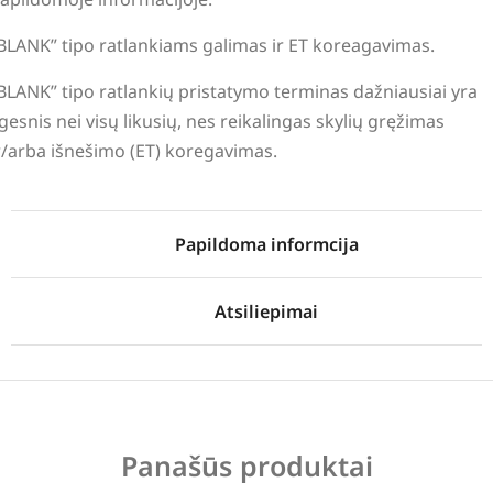
BLANK” tipo ratlankiams galimas ir ET koreagavimas.
BLANK” tipo ratlankių pristatymo terminas dažniausiai yra
lgesnis nei visų likusių, nes reikalingas skylių gręžimas
r/arba išnešimo (ET) koregavimas.
Papildoma informcija
Atsiliepimai
Panašūs produktai