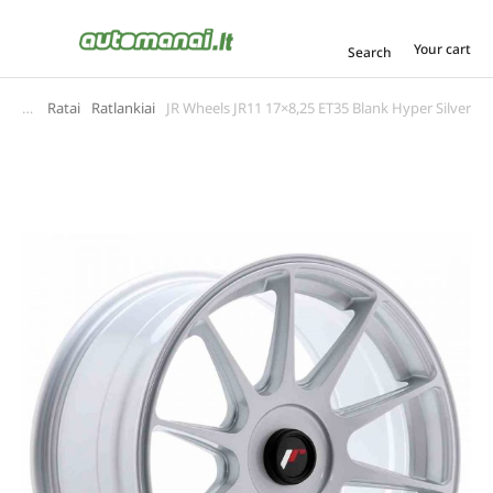
Your cart
Search
Ratai
Ratlankiai
JR Wheels JR11 17×8,25 ET35 Blank Hyper Silver
You are here: