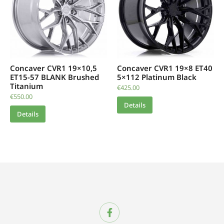
Concaver CVR1 19×10,5
Concaver CVR1 19×8 ET40
ET15-57 BLANK Brushed
5×112 Platinum Black
Titanium
€
425.00
€
550.00
Details
Details