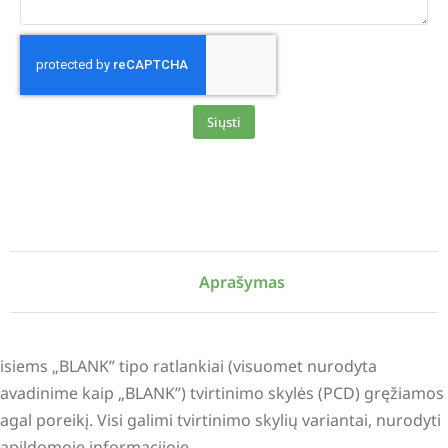
Siųsti
Alternative:
Aprašymas
isiems „BLANK” tipo ratlankiai (visuomet nurodyta
avadinime kaip „BLANK”) tvirtinimo skylės (PCD) gręžiamos
agal poreikį. Visi galimi tvirtinimo skylių variantai, nurodyti
apildomoje informacijoje.