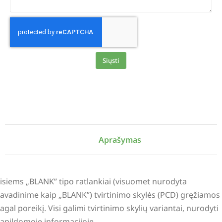
Siųsti
Alternative:
Aprašymas
isiems „BLANK” tipo ratlankiai (visuomet nurodyta
avadinime kaip „BLANK”) tvirtinimo skylės (PCD) gręžiamos
agal poreikį. Visi galimi tvirtinimo skylių variantai, nurodyti
apildomoje informacijoje.