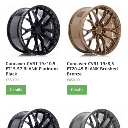
Concaver CVR1 19×10,5
Concaver CVR1 19×8,5
ET15-57 BLANK Platinum
ET20-45 BLANK Brushed
Black
Bronze
€
550.00
€
450.00
Details
Details