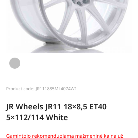
Product code: JR111885ML4074W1
JR Wheels JR11 18×8,5 ET40
5×112/114 White
Gamintojo rekomenduojama mažmeninė kaina už