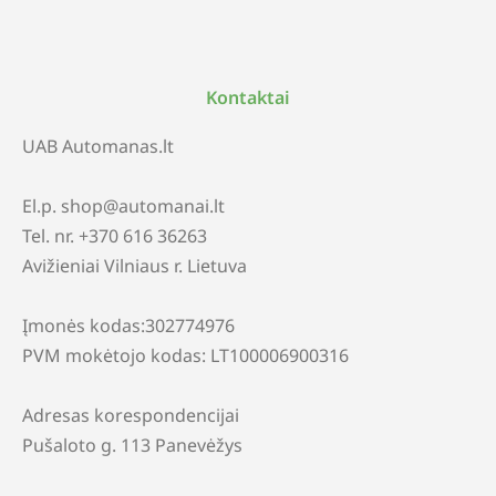
Kontaktai
UAB Automanas.lt
El.p. shop@automanai.lt
Tel. nr. +370 616 36263
Avižieniai Vilniaus r. Lietuva
Įmonės kodas:302774976
PVM mokėtojo kodas: LT100006900316
Adresas korespondencijai
Pušaloto g. 113 Panevėžys