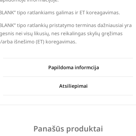
BLANK” tipo ratlankiams galimas ir ET koreagavimas.
BLANK” tipo ratlankių pristatymo terminas dažniausiai yra
lgesnis nei visų likusių, nes reikalingas skylių gręžimas
r/arba išnešimo (ET) koregavimas.
Papildoma informcija
Atsiliepimai
Panašūs produktai