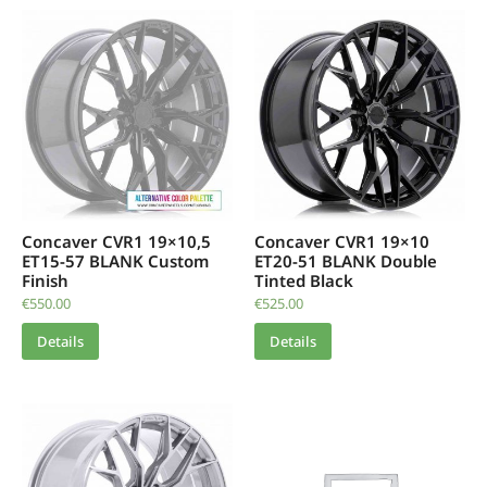
Concaver CVR1 19×10,5
Concaver CVR1 19×10
ET15-57 BLANK Custom
ET20-51 BLANK Double
Finish
Tinted Black
€
550.00
€
525.00
Details
Details