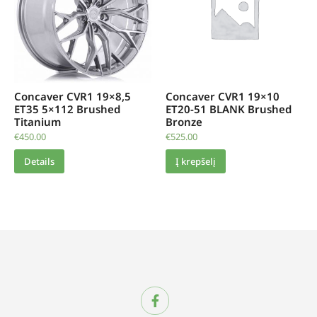
Concaver CVR1 19×8,5
Concaver CVR1 19×10
ET35 5×112 Brushed
ET20-51 BLANK Brushed
Titanium
Bronze
€
450.00
€
525.00
Details
Į krepšelį