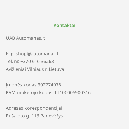
Kontaktai
UAB Automanas.lt
El.p. shop@automanai.lt
Tel. nr. +370 616 36263
Avižieniai Vilniaus r. Lietuva
Įmonės kodas:302774976
PVM mokėtojo kodas: LT100006900316
Adresas korespondencijai
Pušaloto g. 113 Panevėžys