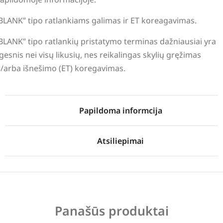
BLANK” tipo ratlankiams galimas ir ET koreagavimas.
BLANK” tipo ratlankių pristatymo terminas dažniausiai yra
lgesnis nei visų likusių, nes reikalingas skylių gręžimas
r/arba išnešimo (ET) koregavimas.
Papildoma informcija
Atsiliepimai
Panašūs produktai