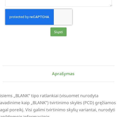
Siųsti
Alternative:
Aprašymas
isiems „BLANK” tipo ratlankiai (visuomet nurodyta
avadinime kaip „BLANK”) tvirtinimo skylės (PCD) gręžiamos
agal poreikį. Visi galimi tvirtinimo skylių variantai, nurodyti
apildomoje informacijoje.