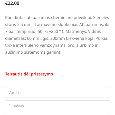
€
22.00
Padidintas atsparumas cheminiam poveikiui. Sienelės
storis 5.5 mm, 4 armavimo sluoksniai. Atsparumas: iki
7 bar, temp nuo -50 iki +260 ° C Matmenys: Vidinis
diametras: 60mm Ilgis: 200mm kiekviena koja. Puikiai
tinka interkūlerio vamzdynams, oro įsiurbimo ir
aušinimo sistemoms gaminti.
Teirautis dėl pristatymo