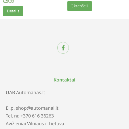
€
29.00
Į krepšelį
Details
Kontaktai
UAB Automanas.lt
El.p. shop@automanai.lt
Tel. nr. +370 616 36263
Avižieniai Vilniaus r. Lietuva