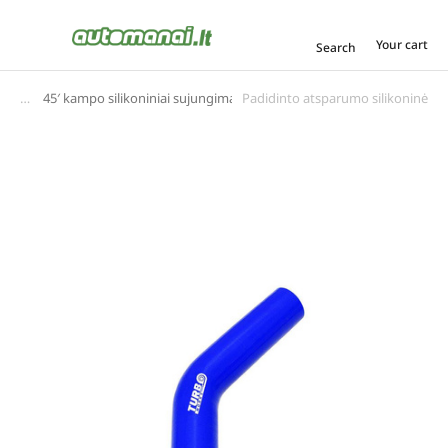
Your cart
Search
45′ kampo silikoniniai sujungimai
Padidinto atsparumo silikoninė al
You are here: