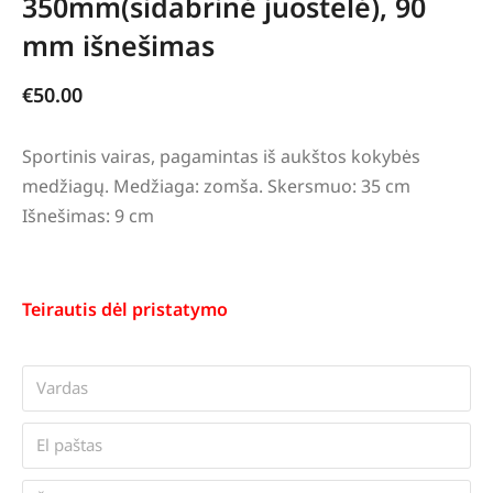
350mm(sidabrinė juostelė), 90
mm išnešimas
€
50.00
Sportinis vairas, pagamintas iš aukštos kokybės
medžiagų. Medžiaga: zomša. Skersmuo: 35 cm
Išnešimas: 9 cm
Teirautis dėl pristatymo