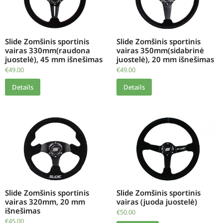
Slide Zomšinis sportinis
Slide Zomšinis sportinis
vairas 330mm(raudona
vairas 350mm(sidabrinė
juostelė), 45 mm išnešimas
juostelė), 20 mm išnešimas
€
49.00
€
49.00
Details
Details
Slide Zomšinis sportinis
Slide Zomšinis sportinis
vairas 320mm, 20 mm
vairas (juoda juostelė)
išnešimas
€
50.00
€
45.00