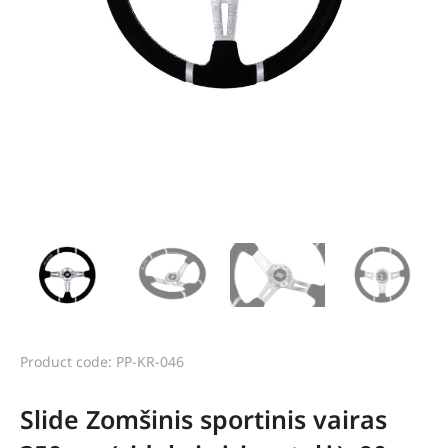
Product code: PP-KR-046
Slide Zomšinis sportinis vairas