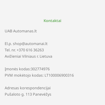
Kontaktai
UAB Automanas.lt
El.p. shop@automanai.lt
Tel. nr. +370 616 36263
Avižieniai Vilniaus r. Lietuva
Įmonės kodas:302774976
PVM mokėtojo kodas: LT100006900316
Adresas korespondencijai
Pušaloto g. 113 Panevėžys