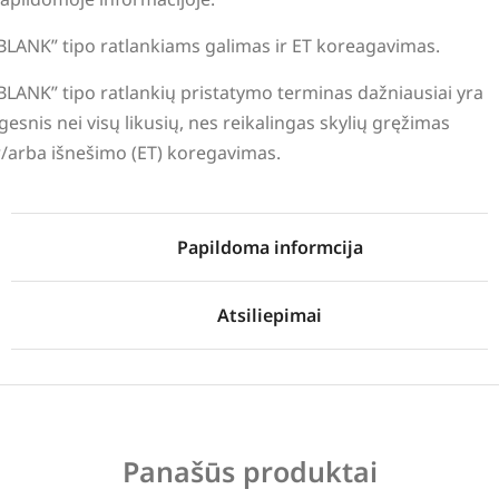
BLANK” tipo ratlankiams galimas ir ET koreagavimas.
BLANK” tipo ratlankių pristatymo terminas dažniausiai yra
lgesnis nei visų likusių, nes reikalingas skylių gręžimas
r/arba išnešimo (ET) koregavimas.
Papildoma informcija
Atsiliepimai
Panašūs produktai