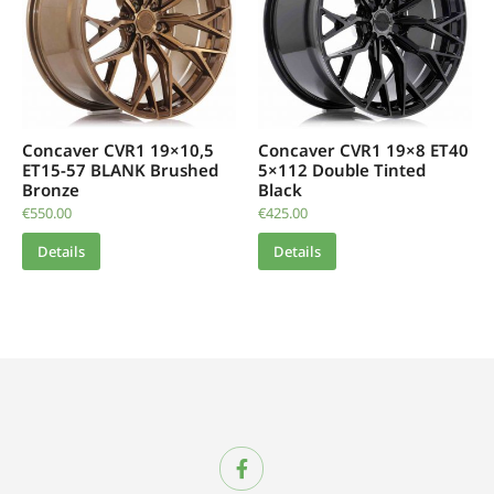
Concaver CVR1 19×10,5
Concaver CVR1 19×8 ET40
ET15-57 BLANK Brushed
5×112 Double Tinted
Bronze
Black
€
550.00
€
425.00
Details
Details