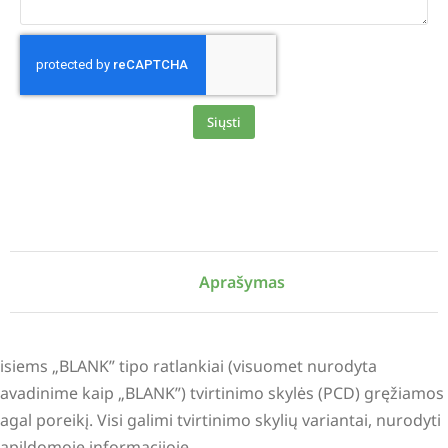
Siųsti
Alternative:
Aprašymas
isiems „BLANK” tipo ratlankiai (visuomet nurodyta
avadinime kaip „BLANK”) tvirtinimo skylės (PCD) gręžiamos
agal poreikį. Visi galimi tvirtinimo skylių variantai, nurodyti
apildomoje informacijoje.