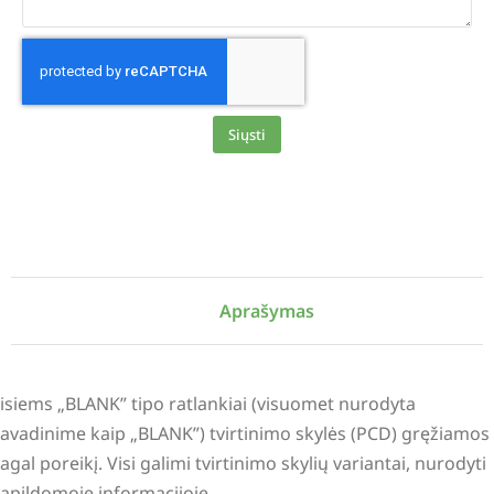
Siųsti
Alternative:
Aprašymas
isiems „BLANK” tipo ratlankiai (visuomet nurodyta
avadinime kaip „BLANK”) tvirtinimo skylės (PCD) gręžiamos
agal poreikį. Visi galimi tvirtinimo skylių variantai, nurodyti
apildomoje informacijoje.