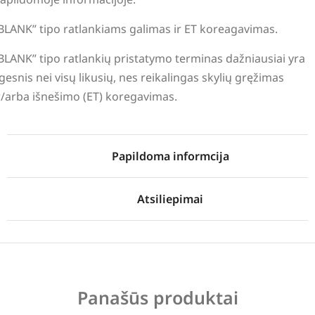
BLANK” tipo ratlankiams galimas ir ET koreagavimas.
BLANK” tipo ratlankių pristatymo terminas dažniausiai yra
lgesnis nei visų likusių, nes reikalingas skylių gręžimas
r/arba išnešimo (ET) koregavimas.
Papildoma informcija
Atsiliepimai
Panašūs produktai