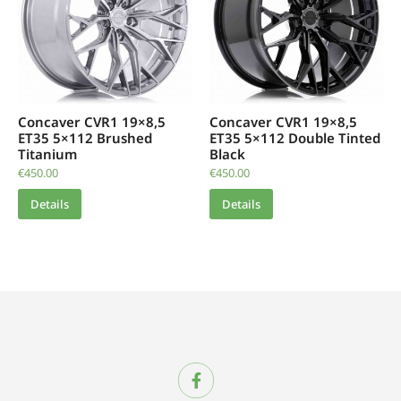
Concaver CVR1 19×8,5
Concaver CVR1 19×8,5
ET35 5×112 Brushed
ET35 5×112 Double Tinted
Titanium
Black
€
450.00
€
450.00
Details
Details