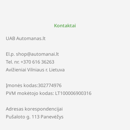
Kontaktai
UAB Automanas.lt
El.p. shop@automanai.lt
Tel. nr. +370 616 36263
Avižieniai Vilniaus r. Lietuva
Įmonės kodas:302774976
PVM mokėtojo kodas: LT100006900316
Adresas korespondencijai
Pušaloto g. 113 Panevėžys