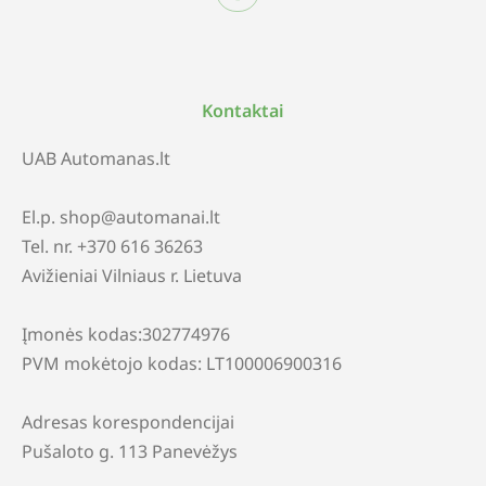
Kontaktai
UAB Automanas.lt
El.p. shop@automanai.lt
Tel. nr. +370 616 36263
Avižieniai Vilniaus r. Lietuva
Įmonės kodas:302774976
PVM mokėtojo kodas: LT100006900316
Adresas korespondencijai
Pušaloto g. 113 Panevėžys