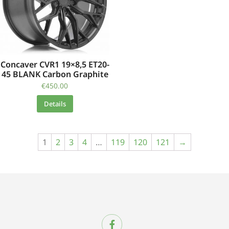
Concaver CVR1 19×8,5 ET20-
45 BLANK Carbon Graphite
€
450.00
Details
1
2
3
4
…
119
120
121
→