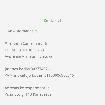
Kontaktai
UAB Automanas.lt
El.p. shop@automanai.lt
Tel. nr. +370 616 36263
Avižieniai Vilniaus r. Lietuva
Įmonės kodas:302774976
PVM mokėtojo kodas: LT100006900316
Adresas korespondencijai
Pušaloto g. 113 Panevėžys