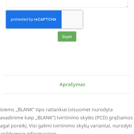
Siųsti
Alternative:
Aprašymas
isiems „BLANK” tipo ratlankiai (visuomet nurodyta
avadinime kaip „BLANK”) tvirtinimo skylės (PCD) gręžiamos
agal poreikį. Visi galimi tvirtinimo skylių variantai, nurodyti
apildomoje informacijoje.