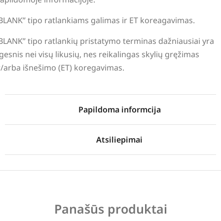
BLANK” tipo ratlankiams galimas ir ET koreagavimas.
BLANK” tipo ratlankių pristatymo terminas dažniausiai yra
lgesnis nei visų likusių, nes reikalingas skylių gręžimas
r/arba išnešimo (ET) koregavimas.
Papildoma informcija
Atsiliepimai
Panašūs produktai