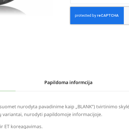
Alternative:
Papildoma informcija
visuomet nurodyta pavadinime kaip „BLANK”) tvirtinimo sky
lių variantai, nurodyti papildomoje informacijoje.
 ir ET koreagavimas.