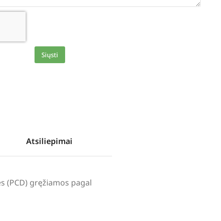
Siųsti
Atsiliepimai
lės (PCD) gręžiamos pagal