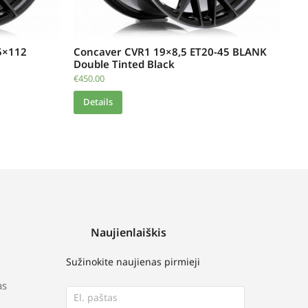
5×112
Concaver CVR1 19×8,5 ET20-45 BLANK
Double Tinted Black
€
450.00
Details
Naujienlaiškis
Sužinokite naujienas pirmieji
as