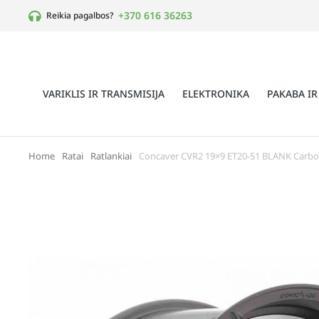
+370 616 36263
Reikia pagalbos?
VARIKLIS IR TRANSMISIJA
ELEKTRONIKA
PAKABA IR
Home
Ratai
Ratlankiai
Concaver CVR2 19×9 ET20-51 BLANK Carbo
You are here: