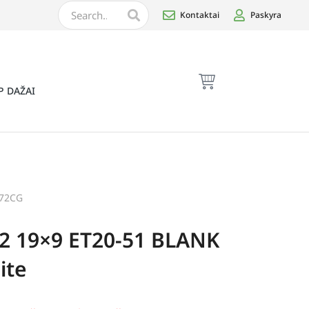
Kontaktai
Paskyra
P DAŽAI
072CG
2 19×9 ET20-51 BLANK
ite