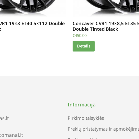
VR1 19×8 ET40 5×112 Double
Concaver CVR1 19×8,5 ET35 
k
Double Tinted Black
€
450.00
Details
Informacija
s.lt
Pirkimo taisyklės
Prekių pristatymas ir apmokėjim
tomanai.lt