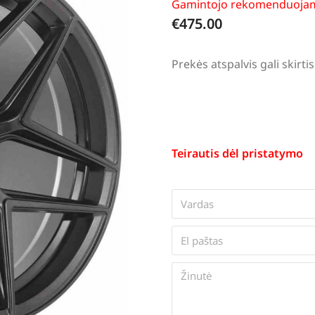
Gamintojo rekomenduojam
€
475.00
Prekės atspalvis gali skir
Teirautis dėl pristatymo