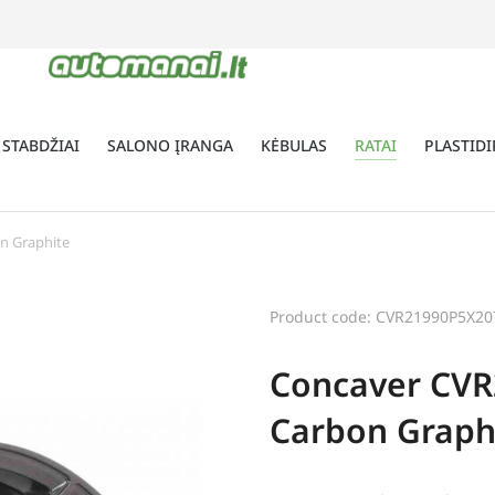
 STABDŽIAI
SALONO ĮRANGA
KĖBULAS
RATAI
PLASTIDI
n Graphite
Product code: CVR21990P5X2
Concaver CVR
Carbon Graph