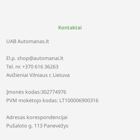
Kontaktai
UAB Automanas.lt
El.p. shop@automanai.lt
Tel. nr. +370 616 36263
Avižieniai Vilniaus r. Lietuva
Įmonės kodas:302774976
PVM mokėtojo kodas: LT100006900316
Adresas korespondencijai
Pušaloto g. 113 Panevėžys