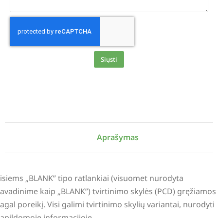
Siųsti
Alternative:
Aprašymas
isiems „BLANK” tipo ratlankiai (visuomet nurodyta
avadinime kaip „BLANK”) tvirtinimo skylės (PCD) gręžiamos
agal poreikį. Visi galimi tvirtinimo skylių variantai, nurodyti
apildomoje informacijoje.