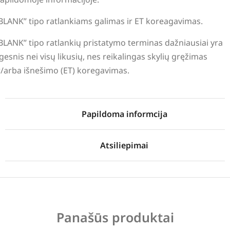
BLANK” tipo ratlankiams galimas ir ET koreagavimas.
BLANK” tipo ratlankių pristatymo terminas dažniausiai yra
lgesnis nei visų likusių, nes reikalingas skylių gręžimas
r/arba išnešimo (ET) koregavimas.
Papildoma informcija
Atsiliepimai
Panašūs produktai