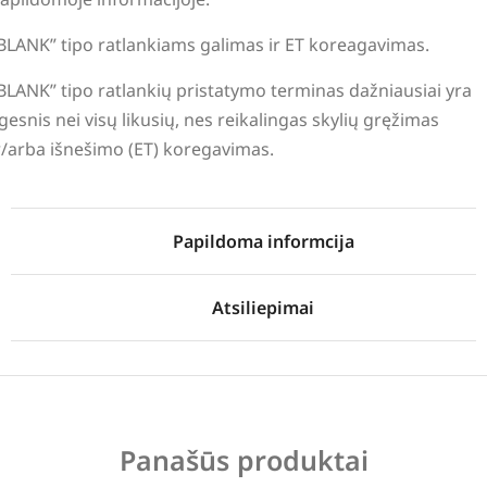
BLANK” tipo ratlankiams galimas ir ET koreagavimas.
BLANK” tipo ratlankių pristatymo terminas dažniausiai yra
lgesnis nei visų likusių, nes reikalingas skylių gręžimas
r/arba išnešimo (ET) koregavimas.
Papildoma informcija
Atsiliepimai
Panašūs produktai