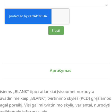
Siųsti
Alternative:
Aprašymas
isiems „BLANK” tipo ratlankiai (visuomet nurodyta
avadinime kaip „BLANK”) tvirtinimo skylės (PCD) gręžiamos
agal poreikį. Visi galimi tvirtinimo skylių variantai, nurodyti
apildomoje informacijoje.