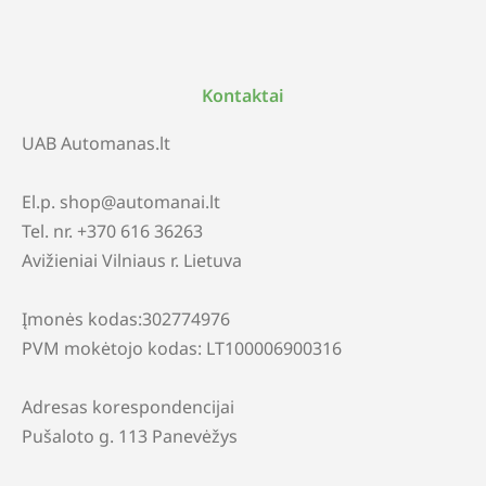
Kontaktai
UAB Automanas.lt
El.p. shop@automanai.lt
Tel. nr. +370 616 36263
Avižieniai Vilniaus r. Lietuva
Įmonės kodas:302774976
PVM mokėtojo kodas: LT100006900316
Adresas korespondencijai
Pušaloto g. 113 Panevėžys