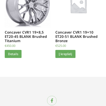
Concaver CVR1 19×8,5
Concaver CVR1 19×10
ET20-45 BLANK Brushed
ET20-51 BLANK Brushed
Titanium
Bronze
€
450.00
€
525.00
Details
Į krepšelį