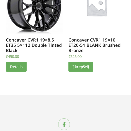
Concaver CVR1 19×8,5
Concaver CVR1 19×10
ET35 5×112 Double Tinted
ET20-51 BLANK Brushed
Black
Bronze
€
450.00
€
525.00
Details
Į krepšelį