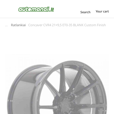
Your cart
Search
Ratlankiai
Concaver CVR4 21×9,5 ET0-35 BLANK Custom Finish
You are here: