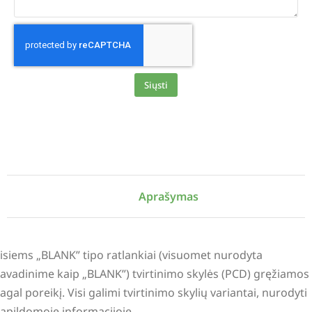
Siųsti
Alternative:
Aprašymas
isiems „BLANK” tipo ratlankiai (visuomet nurodyta
avadinime kaip „BLANK”) tvirtinimo skylės (PCD) gręžiamos
agal poreikį. Visi galimi tvirtinimo skylių variantai, nurodyti
apildomoje informacijoje.