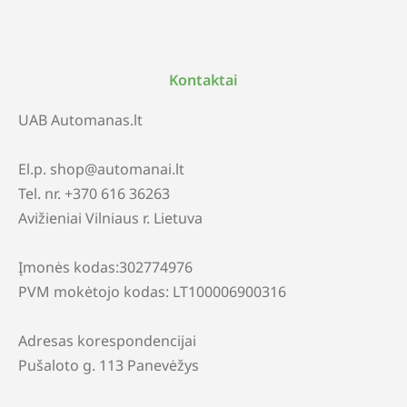
Kontaktai
UAB Automanas.lt
El.p. shop@automanai.lt
Tel. nr. +370 616 36263
Avižieniai Vilniaus r. Lietuva
Įmonės kodas:302774976
PVM mokėtojo kodas: LT100006900316
Adresas korespondencijai
Pušaloto g. 113 Panevėžys