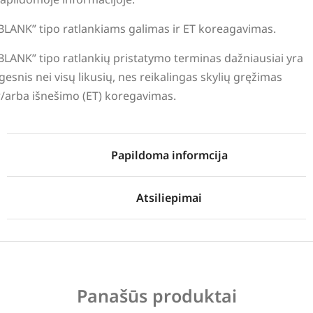
BLANK” tipo ratlankiams galimas ir ET koreagavimas.
BLANK” tipo ratlankių pristatymo terminas dažniausiai yra
lgesnis nei visų likusių, nes reikalingas skylių gręžimas
r/arba išnešimo (ET) koregavimas.
Papildoma informcija
Atsiliepimai
Panašūs produktai