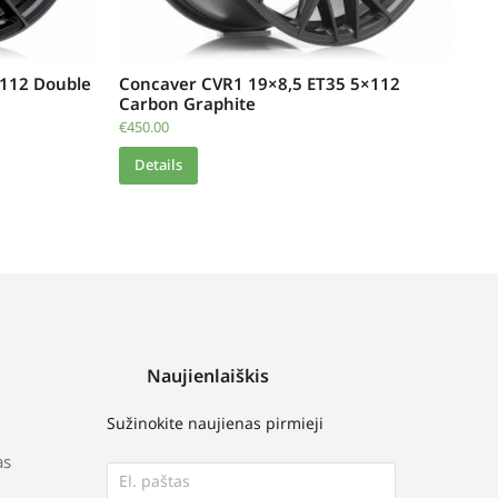
112 Double
Concaver CVR1 19×8,5 ET35 5×112
Carbon Graphite
€
450.00
Details
Naujienlaiškis
Sužinokite naujienas pirmieji
as