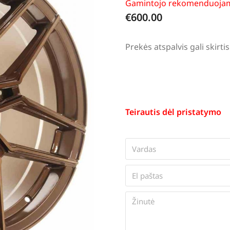
Gamintojo rekomenduojam
€
600.00
Prekės atspalvis gali skir
Teirautis dėl pristatymo