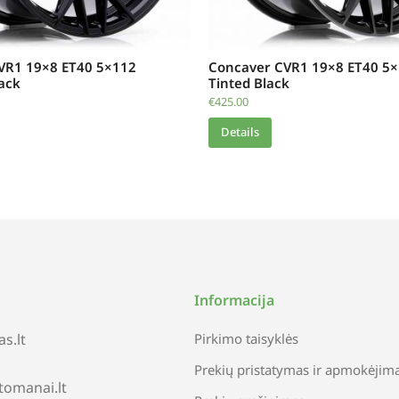
VR1 19×8 ET40 5×112
Concaver CVR1 19×8 ET40 5×
ack
Tinted Black
€
425.00
Details
Informacija
s.lt
Pirkimo taisyklės
Prekių pristatymas ir apmokėjim
tomanai.lt