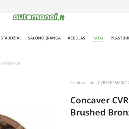
 STABDŽIAI
SALONO ĮRANGA
KĖBULAS
RATAI
PLASTIDI
shed Bronze
Product code: CVR52095M5X2
Concaver CVR
Brushed Bron