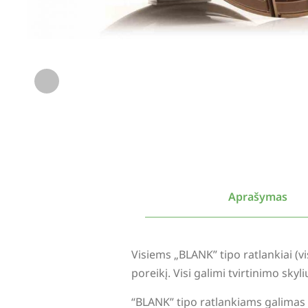
Aprašymas
Visiems „BLANK” tipo ratlankiai (
poreikį. Visi galimi tvirtinimo sky
“BLANK” tipo ratlankiams galimas