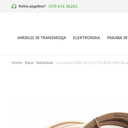
+370 616 36263
Reikia pagalbos?
VARIKLIS IR TRANSMISIJA
ELEKTRONIKA
PAKABA IR
Home
Ratai
Ratlankiai
Concaver CVR5 20×9,5 ET22-40 BLANK Bru
You are here: