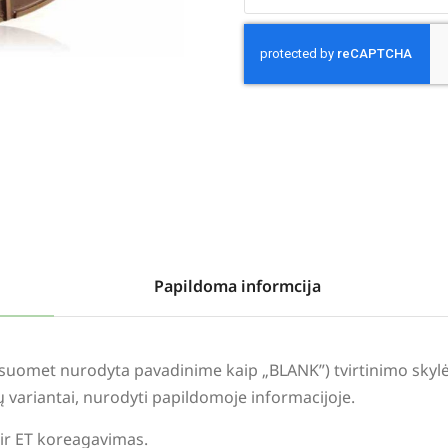
Alternative:
Papildoma informcija
visuomet nurodyta pavadinime kaip „BLANK”) tvirtinimo sky
lių variantai, nurodyti papildomoje informacijoje.
 ir ET koreagavimas.