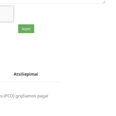
Siųsti
Atsiliepimai
lės (PCD) gręžiamos pagal