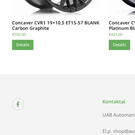
Concaver CVR1 19×10,5 ET15-57 BLANK
Concaver C
Carbon Graphite
Platinum Bl
€
550.00
€
425.00
Details
Details
Kontaktai
UAB Automana
El.p. shop@au