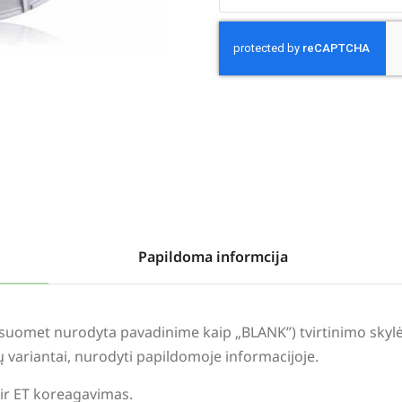
Alternative:
Papildoma informcija
visuomet nurodyta pavadinime kaip „BLANK”) tvirtinimo sky
lių variantai, nurodyti papildomoje informacijoje.
 ir ET koreagavimas.