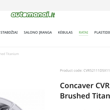
 STABDŽIAI
SALONO ĮRANGA
KĖBULAS
RATAI
PLASTIDI
hed Titanium
Product code: CVR52111D5X1
Concaver CVR
Brushed Tita