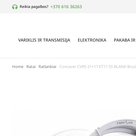
+370 616 36263
Reikia pagalbos?
VARIKLIS IR TRANSMISIJA
ELEKTRONIKA
PAKABA IR
Home
Ratai
Ratlankiai
Concaver CVR5 21×11 ET11-55 BLANK Brus
You are here: