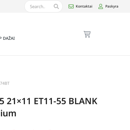
Kontaktai
Paskyra
P DAŽAI
174BT
5 21×11 ET11-55 BLANK
nium