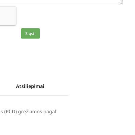
Siųsti
Atsiliepimai
lės (PCD) gręžiamos pagal