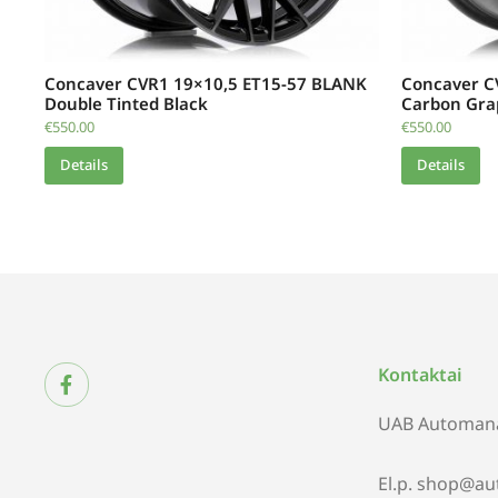
Concaver CVR1 19×10,5 ET15-57 BLANK
Concaver C
Double Tinted Black
Carbon Gra
€
550.00
€
550.00
Details
Details
Kontaktai
UAB Automana
El.p. shop@au