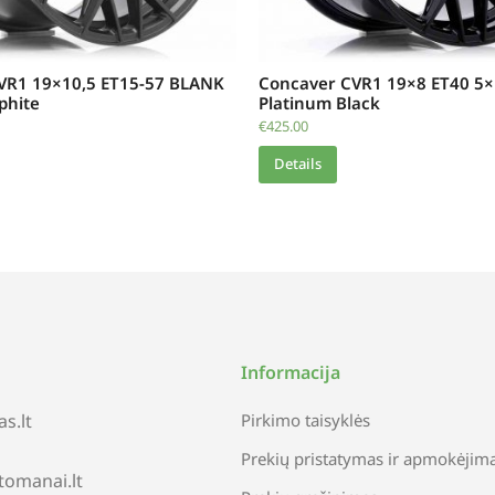
VR1 19×10,5 ET15-57 BLANK
Concaver CVR1 19×8 ET40 5
phite
Platinum Black
€
425.00
Details
Informacija
s.lt
Pirkimo taisyklės
Prekių pristatymas ir apmokėjim
tomanai.lt