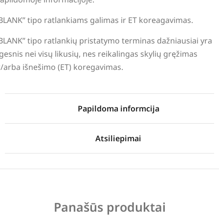
BLANK” tipo ratlankiams galimas ir ET koreagavimas.
BLANK” tipo ratlankių pristatymo terminas dažniausiai yra
lgesnis nei visų likusių, nes reikalingas skylių gręžimas
r/arba išnešimo (ET) koregavimas.
Papildoma informcija
Atsiliepimai
Panašūs produktai