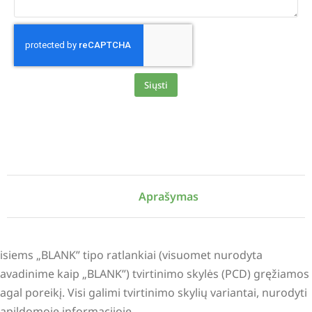
Siųsti
Alternative:
Aprašymas
isiems „BLANK” tipo ratlankiai (visuomet nurodyta
avadinime kaip „BLANK”) tvirtinimo skylės (PCD) gręžiamos
agal poreikį. Visi galimi tvirtinimo skylių variantai, nurodyti
apildomoje informacijoje.