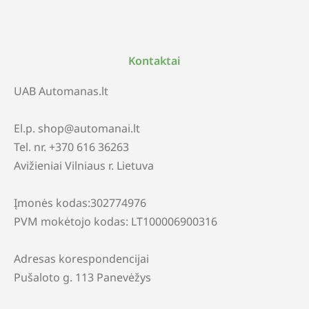
Kontaktai
UAB Automanas.lt
El.p. shop@automanai.lt
Tel. nr. +370 616 36263
Avižieniai Vilniaus r. Lietuva
Įmonės kodas:302774976
PVM mokėtojo kodas: LT100006900316
Adresas korespondencijai
Pušaloto g. 113 Panevėžys