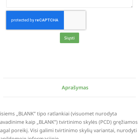
Siųsti
Alternative:
Aprašymas
isiems „BLANK” tipo ratlankiai (visuomet nurodyta
avadinime kaip „BLANK”) tvirtinimo skylės (PCD) gręžiamos
agal poreikį. Visi galimi tvirtinimo skylių variantai, nurodyti
apildomoje informacijoje.