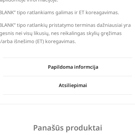
BLANK” tipo ratlankiams galimas ir ET koreagavimas.
BLANK” tipo ratlankių pristatymo terminas dažniausiai yra
lgesnis nei visų likusių, nes reikalingas skylių gręžimas
r/arba išnešimo (ET) koregavimas.
Papildoma informcija
Atsiliepimai
Panašūs produktai