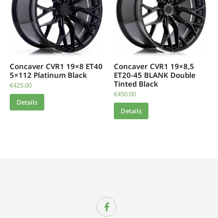
Concaver CVR1 19×8 ET40
Concaver CVR1 19×8,5
5×112 Platinum Black
ET20-45 BLANK Double
Tinted Black
€
425.00
€
450.00
Details
Details