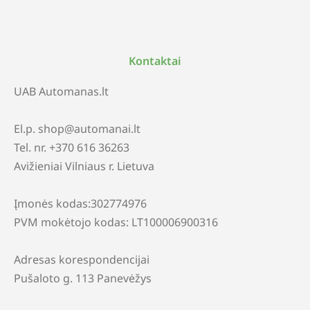
Kontaktai
UAB Automanas.lt
El.p. shop@automanai.lt
Tel. nr. +370 616 36263
Avižieniai Vilniaus r. Lietuva
Įmonės kodas:302774976
PVM mokėtojo kodas: LT100006900316
Adresas korespondencijai
Pušaloto g. 113 Panevėžys