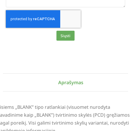
Siųsti
Alternative:
Aprašymas
isiems „BLANK” tipo ratlankiai (visuomet nurodyta
avadinime kaip „BLANK”) tvirtinimo skylės (PCD) gręžiamos
agal poreikį. Visi galimi tvirtinimo skylių variantai, nurodyti
apildomoje informacijoje.