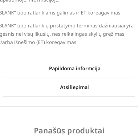
BLANK” tipo ratlankiams galimas ir ET koreagavimas.
BLANK” tipo ratlankių pristatymo terminas dažniausiai yra
lgesnis nei visų likusių, nes reikalingas skylių gręžimas
r/arba išnešimo (ET) koregavimas.
Papildoma informcija
Atsiliepimai
Panašūs produktai