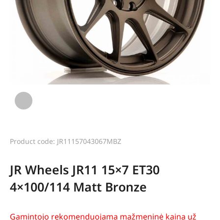
Product code: JR11157043067MBZ
JR Wheels JR11 15×7 ET30
4×100/114 Matt Bronze
Gamintojo rekomenduojama mažmeninė kaina už