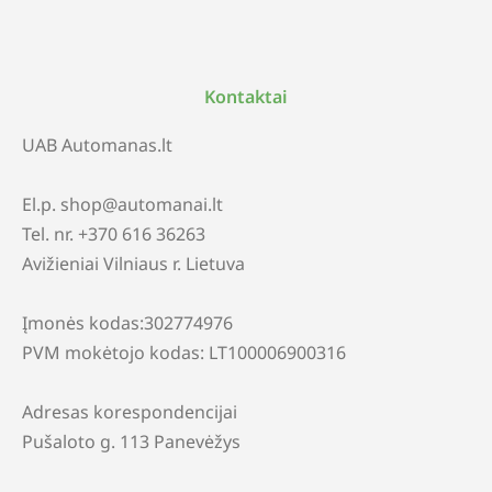
Kontaktai
UAB Automanas.lt
El.p. shop@automanai.lt
Tel. nr. +370 616 36263
Avižieniai Vilniaus r. Lietuva
Įmonės kodas:302774976
PVM mokėtojo kodas: LT100006900316
Adresas korespondencijai
Pušaloto g. 113 Panevėžys