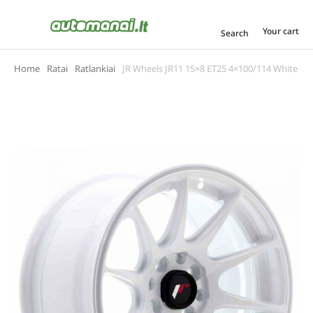
Your cart
Search
Home
Ratai
Ratlankiai
JR Wheels JR11 15×8 ET25 4×100/114 White
You are here: