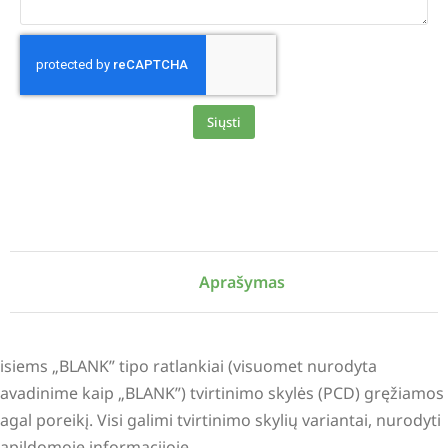
Siųsti
Alternative:
Aprašymas
isiems „BLANK” tipo ratlankiai (visuomet nurodyta
avadinime kaip „BLANK”) tvirtinimo skylės (PCD) gręžiamos
agal poreikį. Visi galimi tvirtinimo skylių variantai, nurodyti
apildomoje informacijoje.