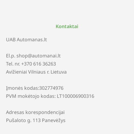
Kontaktai
UAB Automanas.lt
El.p. shop@automanai.lt
Tel. nr. +370 616 36263
Avižieniai Vilniaus r. Lietuva
Įmonės kodas:302774976
PVM mokėtojo kodas: LT100006900316
Adresas korespondencijai
Pušaloto g. 113 Panevėžys