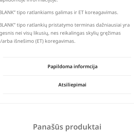
BLANK” tipo ratlankiams galimas ir ET koreagavimas.
BLANK” tipo ratlankių pristatymo terminas dažniausiai yra
lgesnis nei visų likusių, nes reikalingas skylių gręžimas
r/arba išnešimo (ET) koregavimas.
Papildoma informcija
Atsiliepimai
Panašūs produktai