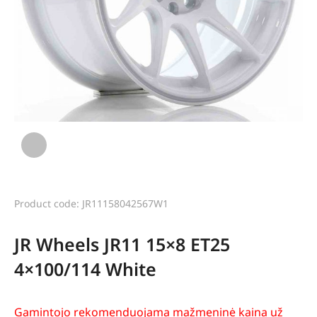
Product code: JR11158042567W1
JR Wheels JR11 15×8 ET25
4×100/114 White
Gamintojo rekomenduojama mažmeninė kaina už