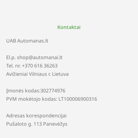
Kontaktai
UAB Automanas.lt
El.p. shop@automanai.lt
Tel. nr. +370 616 36263
Avižieniai Vilniaus r. Lietuva
Įmonės kodas:302774976
PVM mokėtojo kodas: LT100006900316
Adresas korespondencijai
Pušaloto g. 113 Panevėžys