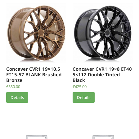
Concaver CVR1 19×10,5
Concaver CVR1 19×8 ET40
ET15-57 BLANK Brushed
5×112 Double Tinted
Bronze
Black
€
550.00
€
425.00
Details
Details