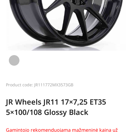
Product code: JR111772MX3573GB
JR Wheels JR11 17×7,25 ET35
5×100/108 Glossy Black
Gamintojo rekomenduojama mažmeninė kaina už