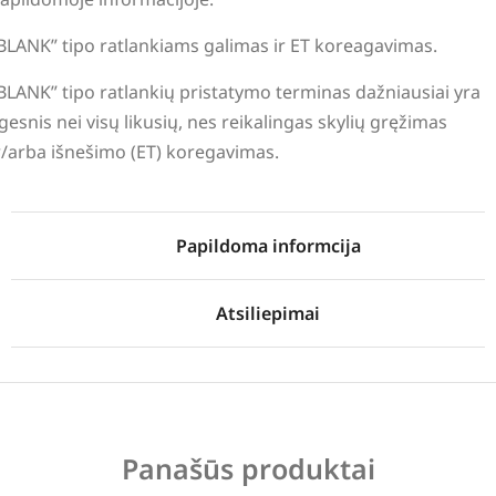
BLANK” tipo ratlankiams galimas ir ET koreagavimas.
BLANK” tipo ratlankių pristatymo terminas dažniausiai yra
lgesnis nei visų likusių, nes reikalingas skylių gręžimas
r/arba išnešimo (ET) koregavimas.
Papildoma informcija
Atsiliepimai
Panašūs produktai