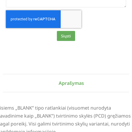
Siųsti
Alternative:
Aprašymas
isiems „BLANK” tipo ratlankiai (visuomet nurodyta
avadinime kaip „BLANK”) tvirtinimo skylės (PCD) gręžiamos
agal poreikį. Visi galimi tvirtinimo skylių variantai, nurodyti
apildomoje informacijoje.