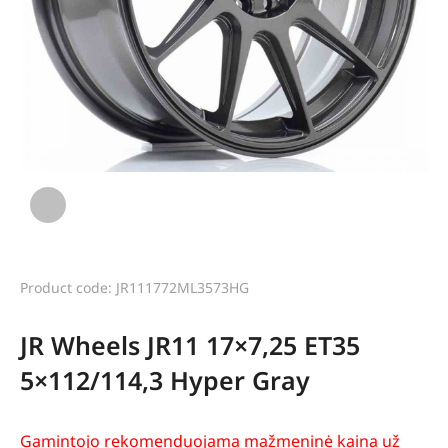
Product code: JR111772ML3573HG
JR Wheels JR11 17×7,25 ET35
5×112/114,3 Hyper Gray
Gamintojo rekomenduojama mažmeninė kaina už