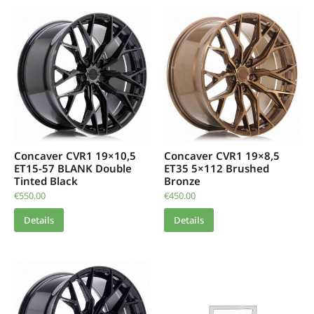
Concaver CVR1 19×10,5
Concaver CVR1 19×8,5
ET15-57 BLANK Double
ET35 5×112 Brushed
Tinted Black
Bronze
€
550.00
€
450.00
Details
Details