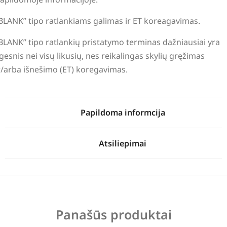
BLANK” tipo ratlankiams galimas ir ET koreagavimas.
BLANK” tipo ratlankių pristatymo terminas dažniausiai yra
lgesnis nei visų likusių, nes reikalingas skylių gręžimas
r/arba išnešimo (ET) koregavimas.
Papildoma informcija
Atsiliepimai
Panašūs produktai