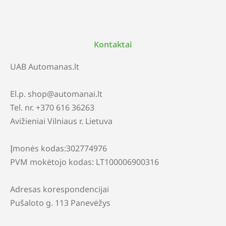
Kontaktai
UAB Automanas.lt
El.p. shop@automanai.lt
Tel. nr. +370 616 36263
Avižieniai Vilniaus r. Lietuva
Įmonės kodas:302774976
PVM mokėtojo kodas: LT100006900316
Adresas korespondencijai
Pušaloto g. 113 Panevėžys