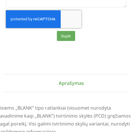
Siųsti
Alternative:
Aprašymas
isiems „BLANK” tipo ratlankiai (visuomet nurodyta
avadinime kaip „BLANK”) tvirtinimo skylės (PCD) gręžiamos
agal poreikį. Visi galimi tvirtinimo skylių variantai, nurodyti
apildomoje informacijoje.