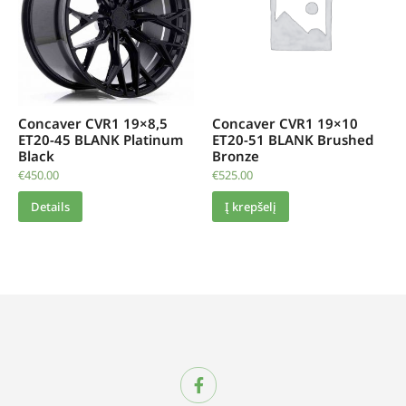
Concaver CVR1 19×8,5
Concaver CVR1 19×10
ET20-45 BLANK Platinum
ET20-51 BLANK Brushed
Black
Bronze
€
450.00
€
525.00
Details
Į krepšelį