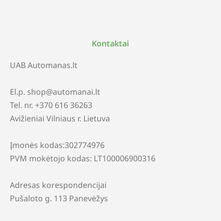
Kontaktai
UAB Automanas.lt
El.p. shop@automanai.lt
Tel. nr. +370 616 36263
Avižieniai Vilniaus r. Lietuva
Įmonės kodas:302774976
PVM mokėtojo kodas: LT100006900316
Adresas korespondencijai
Pušaloto g. 113 Panevėžys