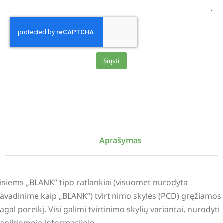
Siųsti
Alternative:
Aprašymas
isiems „BLANK” tipo ratlankiai (visuomet nurodyta
avadinime kaip „BLANK”) tvirtinimo skylės (PCD) gręžiamos
agal poreikį. Visi galimi tvirtinimo skylių variantai, nurodyti
apildomoje informacijoje.