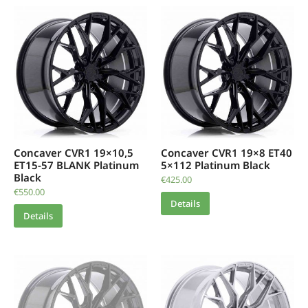
Concaver CVR1 19×10,5
Concaver CVR1 19×8 ET40
ET15-57 BLANK Platinum
5×112 Platinum Black
Black
€
425.00
€
550.00
Details
Details