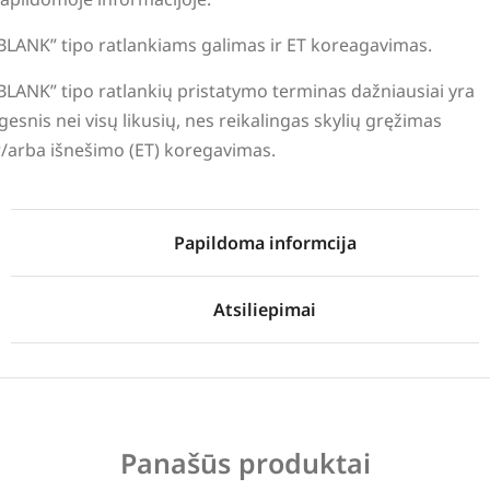
BLANK” tipo ratlankiams galimas ir ET koreagavimas.
BLANK” tipo ratlankių pristatymo terminas dažniausiai yra
lgesnis nei visų likusių, nes reikalingas skylių gręžimas
r/arba išnešimo (ET) koregavimas.
Papildoma informcija
Atsiliepimai
Panašūs produktai