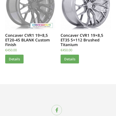
Concaver CVR1 19×8,5
Concaver CVR1 19×8,5
ET20-45 BLANK Custom
ET35 5×112 Brushed
Finish
Titanium
€
450.00
€
450.00
Details
Details