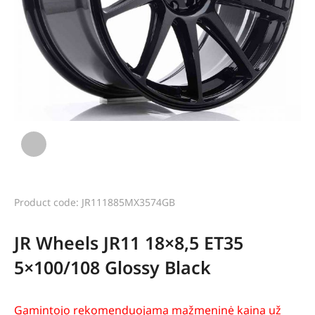
Product code: JR111885MX3574GB
JR Wheels JR11 18×8,5 ET35
5×100/108 Glossy Black
Gamintojo rekomenduojama mažmeninė kaina už